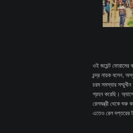
ওই জয়েন্ট ফোরামের কা
চন্দ্র নায়ক বলেন, অস
চরম সমস্যার সম্মুখী
গ্রহন করেছি। অ্যাসো
রেলমন্ত্রী থেকে শুর
এতেও রেল দপ্তরের টন