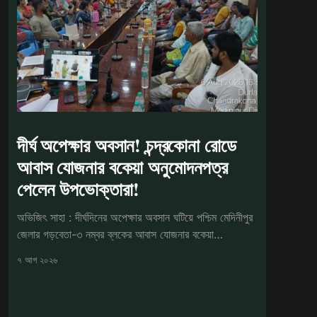
দীর্ঘ অপেক্ষার অবসান! চন্দ্রকোনা রোডে
আবাস যোজনার বকেয়া অনুমোদনপত্র
পেলেন উপভোক্তারা!
অভিজিৎ সাহা : দীর্ঘদিনের অপেক্ষার অবসান ঘটিয়ে পশ্চিম মেদিনীপুর
জেলার গড়বেতা-৩ নম্বর ব্লকের আবাস যোজনার বকেয়া
উপভোক্তাদের
৭ আগ ২০২৬