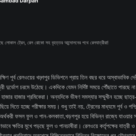
 Sambad Darpan
দক্ষিণ পূর্ব রেলওয়ের খড়্গপুর ডিভিশনে প্রায় তিন বছর ধরে অস্বাভাবিক 
্রী দুর্ভোগ চরমে উঠেছে। একদিকে যেমন নির্দিষ্ট সময়ে পৌঁছাতে পারছে ন
 হাজার হাজার শ্রমিকেরা। অন্যদিকে ভীষণ সমস্যার সম্মুখীন হচ্ছে ছাত্
িয়ে দিতে হচ্ছে পরীক্ষার সময়। শুধু তাই নয়, ট্রেনের মাধ্যমে পূর্ব ও পশ্
অর্থকরী ফসল ফুল ও পান-কলকাতা,খড়গপুর হয়ে বিভিন্ন রাজ্যে যাওয়ার সময়
ভাবে ক্ষতির মুখে পড়ছে ফুল ও পানচাষীরা। রেলওয়ে কর্তৃপক্ষের যাত্রী ও
সীনতার প্রতিবাদে অবশেষে বিচ্ছিন্নভাবে বিভিন্ন বিক্ষোভের পর যৌথভাব