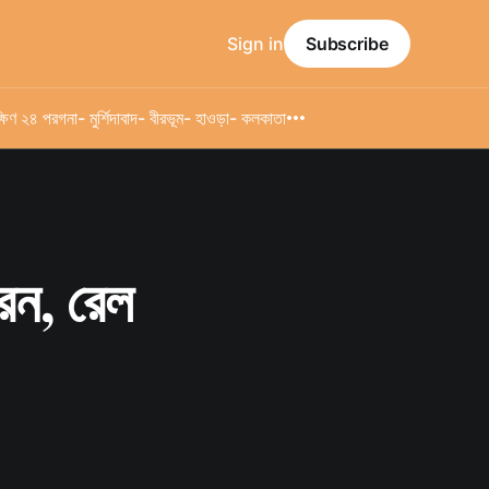
Sign in
Subscribe
্ষিণ ২৪ পরগনা
- মুর্শিদাবাদ
- বীরভূম
- হাওড়া
- কলকাতা
েন, রেল