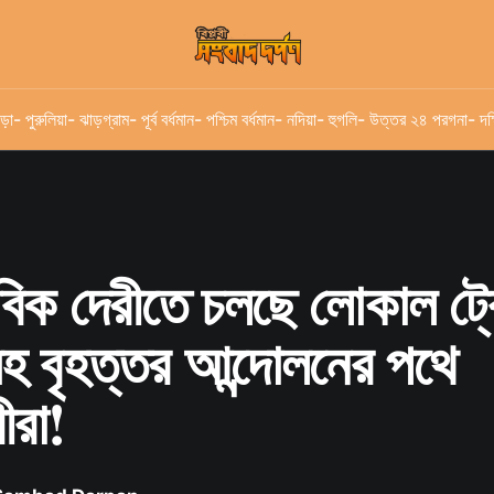
ড়া
- পুরুলিয়া
- ঝাড়গ্রাম
- পূর্ব বর্ধমান
- পশ্চিম বর্ধমান
- নদিয়া
- হুগলি
- উত্তর ২৪ পরগনা
- দক
বিক দেরীতে চলছে লোকাল ট্র
 বৃহত্তর আন্দোলনের পথে
ীরা!