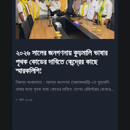
২০২৬ সালের জনগণনায় কুড়মালি ভাষার
পৃথক কোডের দাবিতে কেন্দ্রের কাছে
স্মারকলিপি!
নিজস্ব সংবাদদাতা : আসন্ন জনগণনা (আদমশুমারি)-তে কুড়মালি
ভাষার জন্য পৃথক ভাষা কোডের দাবিতে দেশের রেজিস্ট্রার জেনারেল
ও সেন্সা
৭ আগ ২০২৬