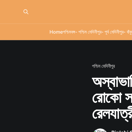
Home
পশ্চিমবঙ্গ
- পশ্চিম মেদিনীপুর
- পূর্ব মেদিনীপুর
- বাঁকু
পশ্চিম মেদিনীপুর
অস্বাভা
রোকো সহ
রেলযাত্র