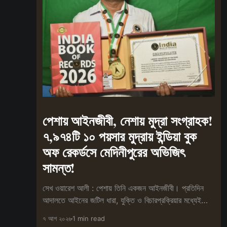
পেশায় আইনজীবী, নেশায় মুদ্রা সংগ্রাহক!
৭,৯৭৪টি ১০ পয়সার মুদ্রায় ইন্ডিয়া বুক
অফ রেকর্ডসে মেদিনীপুরের অভিজিৎ
সামন্ত!
সেখ ওয়ারেশ আলী : পেশায় তিনি একজন আইনজীবী। প্রতিদিন
আদালতে আইনের জটিল ধারা, যুক্তি ও বিচারপ্রক্রিয়ার মধ্যেই
কাটে তাঁর কর্মজীবন। তবে পেশা
৭ আগ ২০২৬
1 min read