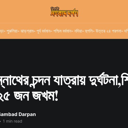
ড়া
- পুরুলিয়া
- ঝাড়গ্রাম
- পূর্ব বর্ধমান
- পশ্চিম বর্ধমান
- নদিয়া
- হুগলি
- উত্তর ২৪ পরগনা
- দক
্নাথের চন্দন যাত্রায় দুর্ঘটনা,
২৫ জন জখম!
 Sambad Darpan
•
1 min read