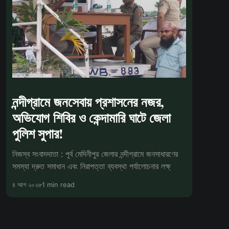
নন্দীগ্রামে জনসেবায় প্রশাসনের নজর,
অভিযোগ শিবির ও কেন্দামারি ঘাটে জেলা
পুলিশ সুপার!
নিজস্ব সংবাদদাতা : পূর্ব মেদিনীপুর জেলার নন্দীগ্রামে জনসাধারণের
সমস্যা দ্রুত সমাধান এবং নিরাপত্তা ব্যবস্থা পর্যালোচনার লক্ষ্
৪ আগ ২০২৬
1 min read