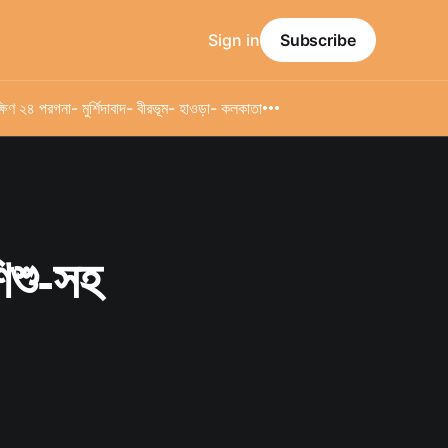
Sign in
Subscribe
্ষিণ ২৪ পরগনা
- মুর্শিদাবাদ
- বীরভূম
- হাওড়া
- কলকাতা
শিশু-সহ