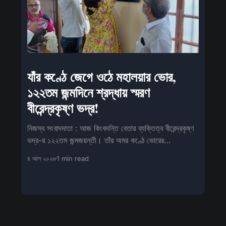
যাঁর কণ্ঠে জেগে ওঠে মহালয়ার ভোর,
১২২তম জন্মদিনে শ্রদ্ধায় স্মরণ
বীরেন্দ্রকৃষ্ণ ভদ্র!
নিজস্ব সংবাদদাতা : আজ কিংবদন্তি বেতার ব্যক্তিত্ব বীরেন্দ্রকৃষ্ণ
ভদ্র-র ১২২তম জন্মজয়ন্তী। তাঁর অমর কণ্ঠে ভোরের
‘মহিষাসুরমর্দিনী’ আজও বাঙা
৪ আগ ২০২৬
1 min read