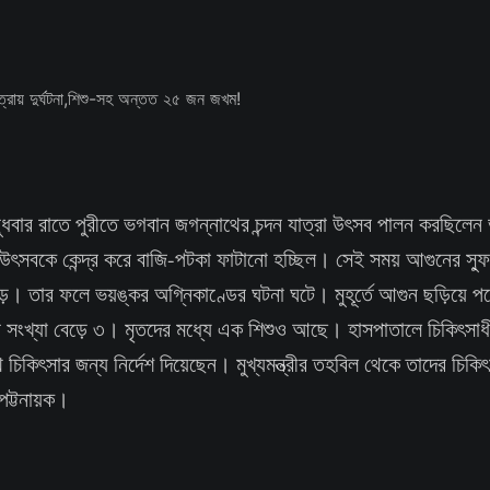
বুধবার রাতে পুরীতে ভগবান জগন্নাথের চন্দন যাত্রা উৎসব পালন করছিলেন
ৎসবকে কেন্দ্র করে বাজি-পটকা ফাটানো হচ্ছিল। সেই সময় আগুনের স্ফু
ড়ে। তার ফলে ভয়ঙ্কর অগ্নিকাণ্ডের ঘটনা ঘটে। মুহূর্তে আগুন ছড়িয়ে পড়
ৃতের সংখ্যা বেড়ে ৩। মৃতদের মধ্যে এক শিশুও আছে। হাসপাতালে চিকিৎ
কিৎসার জন্য নির্দেশ দিয়েছেন। মুখ্যমন্ত্রীর তহবিল থেকে তাদের চিকিৎ
 পট্টনায়ক।