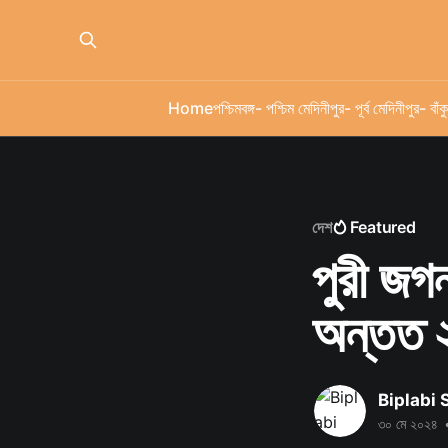
Home
পশ্চিমবঙ্গ
- পশ্চিম মেদিনীপুর
- পূর্ব মেদিনীপুর
- বাঁকু
দেশ
Featured
পুরী জগন
অন্তত 
Biplabi
৩০ মে ২০২৪