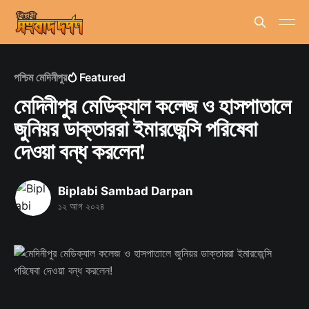
পশ্চিম মেদিনীপুর
Featured
মেদিনীপুর মেডিক্যাল কলেজ ও হাসপাতালে
জুনিয়র ডাক্তাররা ইমারজেন্সি পরিষেবা
দেওয়া বন্ধ করলেন!
Biplabi Sambad Darpan
১২ আগ ২০২৪