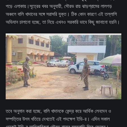
পড়ে এলাকায়।সূত্রের খবর অনুযায়ী, সৌরভ রায় ঝাড়গ্রামের লালগড়
অঞ্চলে বালি খাদানের সঙ্গে সরাসরি যুক্ত। ঠিক কোন কারণে এই তল্লাশি
অভিযান চালানো হচ্ছে, তা নিয়ে এখনও সরকারি ভাবে কিছু জানানো হয়নি।
তবে অনুমান করা হচ্ছে, বালি খাদানকে কেন্দ্র করে আর্থিক লেনদেন ও
সম্পত্তির উৎস খতিয়ে দেখতেই এই পদক্ষেপ ইডি-র। এদিন সকাল
থেকেই ইডি-র আধিকারিকরা সৌরভ রায়ের বসতবাড়ি ঘিরে ফেলেন।