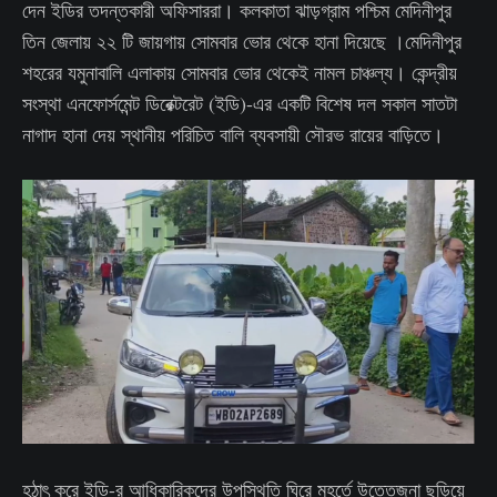
দেন ইডির তদন্তকারী অফিসাররা। কলকাতা ঝাড়গ্রাম পশ্চিম মেদিনীপুর
তিন জেলায় ২২ টি জায়গায় সোমবার ভোর থেকে হানা দিয়েছে ।মেদিনীপুর
শহরের যমুনাবালি এলাকায় সোমবার ভোর থেকেই নামল চাঞ্চল্য। কেন্দ্রীয়
সংস্থা এনফোর্সমেন্ট ডিরেক্টরেট (ইডি)-এর একটি বিশেষ দল সকাল সাতটা
নাগাদ হানা দেয় স্থানীয় পরিচিত বালি ব্যবসায়ী সৌরভ রায়ের বাড়িতে।
হঠাৎ করে ইডি-র আধিকারিকদের উপস্থিতি ঘিরে মুহূর্তে উত্তেজনা ছড়িয়ে