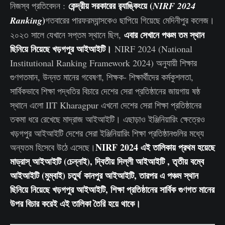
কেন্দ্রীয় সরকারের র‌্যাঙ্কিংয়ে (
নিজস্ব প্রতিবেদন :
NIRF 2024
)
Ranking
গতবারের পারফরম্যান্সকেও ছাপিয়ে গিয়েছে মেদিনীপুর কলেজ।
এবার সেখানে পঞ্চম তম স্থান
২০২৩ সালে যেখানে সপ্তম স্থানে ছিল,
ছিনিয়ে নিয়েছে খড়গপুর আইআইটি।
NIRF 2024 (National
Institutional Ranking Framework 2024) অনুযায়ী শিক্ষার
গুণগতমান, উন্নত মানের গবেষণা, শিক্ষক- শিক্ষার্থীদের কর্মকুশলতা,
সার্বিকভাবে শিক্ষা পদ্ধতির বিচারে দেশের সেরা প্রতিষ্ঠানের জায়গায় ষষ্ঠ
স্থানে এলো IIT Kharagpur এখনো দেশের সেরা শিক্ষা প্রতিষ্ঠানের
তকমা ধরে রেখেছে মাদ্রাজ আইআইটি। এছাড়াও ইঞ্জিনিয়ারিং ক্ষেত্রেও
খড়গপুর আইআইটি দেশের সেরা ইঞ্জিনিয়ারিং শিক্ষা প্রতিষ্ঠানগুলির মধ্যে
NIRF 2024 এই তালিকায় প্রথম হয়েছে
অন্যতম হিসেবে উঠে এসেছে।
মাড্রাস্ আইআইটি (চেন্নাই), দ্বিতীয় দিল্লী আইআইটি , তৃতীয় বম্বে
আইআইটি (মুম্বাই) চতুর্থ কানপুর আইআইটি, তারপর এ পঞ্চম স্থান
ছিনিয়ে নিয়েছে খড়গপুর আইআইটি, শিক্ষা প্রতিষ্ঠানের সার্বিক গুণগত মানের
উপর বিচার করেই এই তালিকা তৈরি হয়ে থাকে।