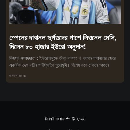
স্পেনের দাবানল দুর্গতদের পাশে লিওনেল মেসি,
দিলেন ৮০ হাজার ইউরো অনুদান!
নিজস্ব সংবাদদাতা : ইউরোপজুড়ে তীব্র দাবদাহ ও ভয়াবহ দাবানলের জেরে
একাধিক দেশ কঠিন পরিস্থিতির মুখোমুখি। বিশেষ করে স্পেনে আগুনে
৬ আগ ২০২৬
বিপ্লবী সংবাদ দর্পণ
© ২০২৬