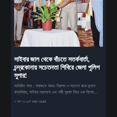
সাইবার জাল থেকে বাঁচতে সতর্কবার্তা,
চন্দ্রকোনায় সচেতনতা শিবিরে জেলা পুলিশ
সুপার!
অভিজিৎ সাহা : সমাজকে আরও নিরাপদ ও সচেতন করে তুলতে
বাল্যবিবাহ, সাইবার প্রতারণা এবং নারী সুরক্ষা নিয়ে এক বিশেষ
সচেতনতামূলক শিবিরের আয়োজন
৭ আগ ২০২৬
1 min read