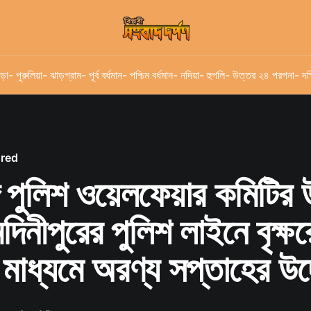
ড়া
- পুরুলিয়া
- ঝাড়গ্রাম
- পূর্ব বর্ধমান
- পশ্চিম বর্ধমান
- নদিয়া
- হুগলি
- উত্তর ২৪ পরগনা
- দক
ured
্গ পুলিশ ওয়েলফেয়ার কমিটির
েদিনীপুরের পুলিশ লাইনে বৃক্
র মাধ্যমে অরণ্য সপ্তাহের উ