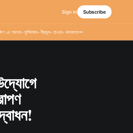
Sign in
Subscribe
্ষিণ ২৪ পরগনা
- মুর্শিদাবাদ
- বীরভূম
- হাওড়া
- কলকাতা
 উদ্যোগে
ষরোপণ
দ্বোধন!