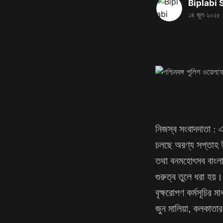
Biplabi
১৪ জুল ২০২৫
নিজস্ব সংবাদদাতা : 
চলছে অরণ্য সপ্তাহ 
তথা বনমহোৎসব বাংলা
গুরুত্ব তুলে ধরা হয়।
বৃক্ষরোপণ কর্মসূচির 
জুন মালিয়া, কলকাতার