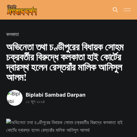
কলকাতা
অভিনেতা তথা চণ্ডীপুরের বিধায়ক সোহম
চক্রবর্তীর বিরুদ্ধে কলকাতা হাই কোর্টের
দ্বারস্থ হলেন রেস্তরাঁর মালিক আনিসুল
আলম!
Biplabi Sambad Darpan
১২ জুন ২০২৪