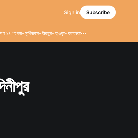
Sign in
Subscribe
্ষিণ ২৪ পরগনা
- মুর্শিদাবাদ
- বীরভূম
- হাওড়া
- কলকাতা
দিনীপুর