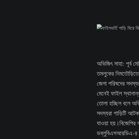
অভিজিৎ সাহা: পূর্ব ম
তমলুকের নিমতৌড়িতে
জেলা পরিষদের সদস্যর
মেনেই ফাইল স্থানান্
তোলা হচ্ছিল বলে অভ
সদস্যরা গাড়িটি আট
যাওয়া হয়।বিজেপির অভ
ডব্লুবিএসআরডিএ-র তম