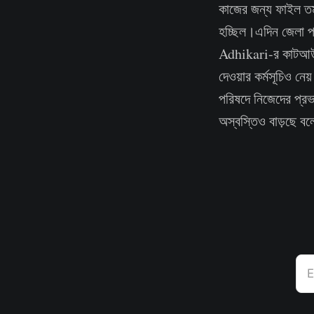
কাজের জন্য ফাইল ত
হচ্ছিল।এদিন জেলা পর
Adhikari-র কাটআউট 
দেওয়ার কর্মসূচিও নে
পরিষদে নিজেদের প্রভ
অস্বস্তিও বাড়ছে ব
E