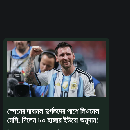
স্পেনের দাবানল দুর্গতদের পাশে লিওনেল
মেসি, দিলেন ৮০ হাজার ইউরো অনুদান!