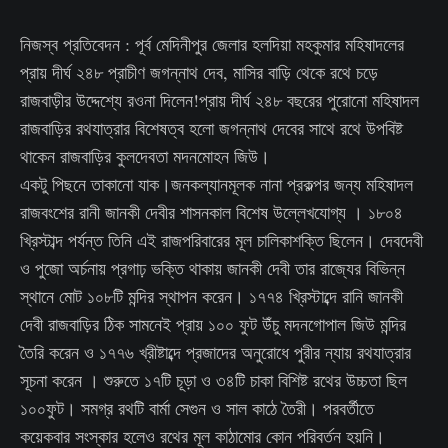
নিজস্ব প্রতিবেদন : পূর্ব মেদিনীপুর জেলার হলদিয়া মহকুমার মহিষাদলের
প্রায় দীর্ঘ ২৪৮ প্রাচীণ জগন্নাথ দেব, মাসির বাড়ি থেকে রথে চড়ে
রাজবাড়ীর উদ্দেশ্যে রওনা দিলেন!প্রায় দীর্ঘ ২৪৮ বছরের পুরোনো মহিষাদল
রাজবাড়ির রথযাত্রার বিশেষত্ব হলো জগন্নাথ দেবের সাথে রথে উপবিষ্ট
থাকেন রাজবাড়ির কুলদেবতা মদনমোহন জিউ।
একটু পিছনে তাকানো যাক।জনকল্যানমূলক নানা প্রকল্পর জন্য মহিষাদল
রাজবংশের রানী জানকী দেবীর শাসনকাল বিশেষ উল্লেখযোগ্য । ১৮০৪
খ্রিস্টাব্দ পর্যন্ত তিনি এই রাজপরিবারের মূল চালিকাশক্তি ছিলেন। দেবদেবী
ও পুজো অর্চনায় প্রগাঢ় ভক্তি থাকায় জানকী দেবী তার রাজ্যের বিভিন্ন
স্থানে মোট ১০৮টি মন্দির স্থাপন করেন। ১৭৭৪ খ্রিস্টাব্দে রানি জানকী
দেবী রাজবাড়ির ঠিক সামনেই প্রায় ১০০ ফুট উঁচু মদনগোপাল জিউ মন্দির
তৈরি করেন ও ১৭৭৬ খ্রীষ্টাব্দে প্রজাদের অনুরোধে পুরীর ন্যায় রথযাত্রার
সূচনা করেন । শুরুতে ১৭টি চূড়া ও ৩৪টি চাকা বিশিষ্ট রথের উচ্চতা ছিল
১০০ফুট। সমগ্র রথটি বার্মা সেগুন ও সাল কাঠে তৈরী। পরবর্তীতে
কয়েকবার সংস্কার হলেও রথের মূল কাঠামোর কোন পরিবর্তন হয়নি।