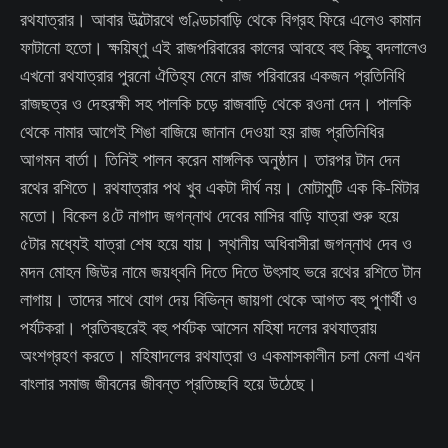
রথযাত্রার। আবার উল্টোরথে গুণ্ডিচাবাড়ি থেকে বিগ্রহ ফিরে এলেও কামান
ফাটানো হতো। ক্ষয়িষ্ণু এই রাজপরিবারের কালের আবহে বহু কিছু বদলালেও
এখনো রথযাত্রার পুরনো ঐতিহ্য মেনে রাজ পরিবারের একজন প্রতিনিধি
রাজছত্র ও দেহরক্ষী সহ পালকি চড়ে রাজবাড়ি থেকে রওনা দেন। পালকি
থেকে নামার আগেই শিঙা বাজিয়ে জানান দেওয়া হয় রাজ প্রতিনিধির
আগমন বার্তা। তিনিই পালন করেন মাঙ্গলিক অনুষ্ঠান। তারপর টান দেন
রথের রশিতে। রথযাত্রার পথ খুব একটা দীর্ঘ নয়। মোটামুটি এক কি-মিটার
মতো। বিকেল ৪টে নাগাদ জগন্নাথ দেবের মাসির বাড়ি যাত্রা শুরু হয়ে
৫টার মধ্যেই যাত্রা শেষ হয়ে যায়। স্থানীয় অধিবাসীরা জগন্নাথ দেব ও
মদন মোহন জিউর নামে জয়ধ্বনি দিতে দিতে উৎসাহ ভরে রথের রশিতে টান
লাগায়। তাদের সাথে যোগ দেয় বিভিন্ন জায়গা থেকে আগত বহু পুণার্থী ও
পর্যটকরা। প্রতিবছরেই বহু পর্যটক আসেন মহিষা দলের রথযাত্রায়
অংশগ্রহণ করতে। মহিষাদলের রথযাত্রা ও একমাসকালীন চলা মেলা এখন
বাংলার সমাজ জীবনের জীবন্ত প্রতিচ্ছবি হয়ে উঠেছে।