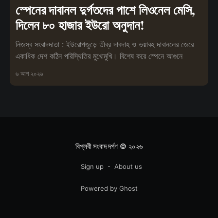
স্পেনের দাবানল দুর্গতদের পাশে লিওনেল মেসি,
দিলেন ৮০ হাজার ইউরো অনুদান!
নিজস্ব সংবাদদাতা : ইউরোপজুড়ে তীব্র দাবদাহ ও ভয়াবহ দাবানলের জেরে
একাধিক দেশ কঠিন পরিস্থিতির মুখোমুখি। বিশেষ করে স্পেনে আগুনে
৬ আগ ২০২৬
বিপ্লবী সংবাদ দর্পণ
© ২০২৬
Sign up
About us
Powered by Ghost