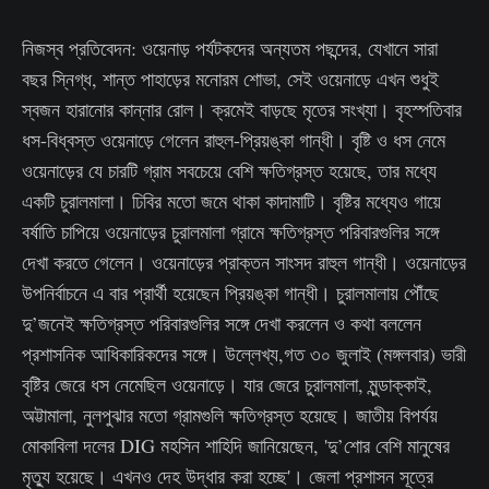
নিজস্ব প্রতিবেদন: ওয়েনাড় পর্যটকদের অন্যতম পছন্দের, যেখানে সারা
বছর স্নিগ্ধ, শান্ত পাহাড়ের মনোরম শোভা, সেই ওয়েনাড়ে এখন শুধুই
স্বজন হারানোর কান্নার রোল। ক্রমেই বাড়ছে মৃতের সংখ্যা। বৃহস্পতিবার
ধস-বিধ্বস্ত ওয়েনাড়ে গেলেন রাহুল-প্রিয়ঙ্কা গান্ধী। বৃষ্টি ও ধস নেমে
ওয়েনাড়ের যে চারটি গ্রাম সবচেয়ে বেশি ক্ষতিগ্রস্ত হয়েছে, তার মধ্যে
একটি চুরালমালা। ঢিবির মতো জমে থাকা কাদামাটি। বৃষ্টির মধ্যেও গায়ে
বর্ষাতি চাপিয়ে ওয়েনাড়ের চুরালমালা গ্রামে ক্ষতিগ্রস্ত পরিবারগুলির সঙ্গে
দেখা করতে গেলেন। ওয়েনাড়ের প্রাক্তন সাংসদ রাহুল গান্ধী। ওয়েনাড়ের
উপনির্বাচনে এ বার প্রার্থী হয়েছেন প্রিয়ঙ্কা গান্ধী। চুরালমালায় পৌঁছে
দু’জনেই ক্ষতিগ্রস্ত পরিবারগুলির সঙ্গে দেখা করলেন ও কথা বললেন
প্রশাসনিক আধিকারিকদের সঙ্গে। উল্লেখ্য,গত ৩০ জুলাই (মঙ্গলবার) ভারী
বৃষ্টির জেরে ধস নেমেছিল ওয়েনাড়ে। যার জেরে চুরালমালা, মুন্ডাক্কাই,
অট্টামালা, নুলপুঝার মতো গ্রামগুলি ক্ষতিগ্রস্ত হয়েছে। জাতীয় বিপর্যয়
মোকাবিলা দলের DIG মহসিন শাহিদি জানিয়েছেন, 'দু’শোর বেশি মানুষের
মৃত্যু হয়েছে। এখনও দেহ উদ্ধার করা হচ্ছে'। জেলা প্রশাসন সূত্রে