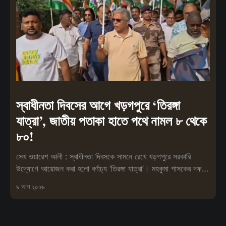
স্বাধীনতা দিবসের আগে খড়গপুরে ‘তিরঙ্গা
যাত্রা’, জাতীয় পতাকা হাতে পথে নামল ৮ থেকে
৮০!
সেখ ওয়ারেশ আলী : স্বাধীনতা দিবসকে সামনে রেখে খড়গপুরে সরকারি
উদ্যোগে আয়োজন করা হলো বর্ণাঢ্য ‘তিরঙ্গা যাত্রা’। মহকুমা শাসকের দফতর
থেকে শুরু হয়ে এই
৯ আগ ২০২৬