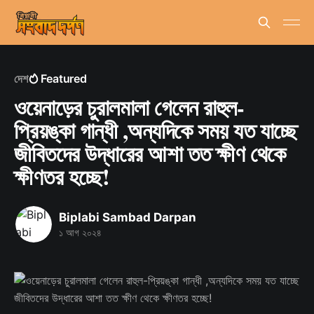
দেশ
Featured
ওয়েনাড়ের চুরালমালা গেলেন রাহুল-
প্রিয়ঙ্কা গান্ধী ,অন্যদিকে সময় যত যাচ্ছে
জীবিতদের উদ্ধারের আশা তত ক্ষীণ থেকে
ক্ষীণতর হচ্ছে!
Biplabi Sambad Darpan
১ আগ ২০২৪