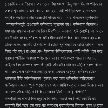
১ কোটি ৯ লক্ষ টাকায়। এর মধ্যে বিমা সংস্থা কিছু অংশ দিলেও পরিবারের
তরফে খুব সামান্য অর্থ প্রদান করা হয়। এই পরিস্থিতিতে হাসপাতাল
কর্তৃপক্ষ প্রথমে থানায় অভিযোগ দায়ের করে। পরে পশ্চিমবঙ্গ ক্লিনিকাল
এসট্যাবলিশমেন্ট রেগুলেটরি কমিশনের দ্বারস্থ হয়। কমিশনের নির্দেশেও
সমস্যার সমাধান না হওয়ায় বিষয়টি পৌঁছায় কলকাতা হাই কোর্টে। আদালতে
স্বামী দাবি করেন, তাঁর পক্ষে স্ত্রীর দীর্ঘমেয়াদি পরিচর্যা করা সম্ভব নয় এবং
তাঁকে কোনও সরকারি হাসপাতাল বা হোমে স্থানান্তরের আর্জি জানান। তবে
বিচারপতি কৃষ্ণা রাওয়ের বেঞ্চ বিশেষজ্ঞ চিকিৎসকদের একটি কমিটি গঠন করে
পুনমের শারীরিক অবস্থা পর্যালোচনা করে। পর্যবেক্ষণে আদালত জানায়,
আইনত বৈধ দাম্পত্য সম্পর্কে স্বামী তাঁর স্ত্রীর দায়িত্ব এড়িয়ে যেতে পারেন
না। একইসঙ্গে আদালত মন্তব্য করে, গুরুতর অসুস্থ রোগীদের হোমে
পাঠানোর নীতি সর্বজনীনভাবে প্রয়োগ করা হলে পারিবারিক দায়িত্ববোধ
ক্ষতিগ্রস্ত হবে। পুনম গুপ্তের ১৭ বছর বয়সি সন্তানের কথা বিবেচনা করে
আদালত তাঁকে বাড়িতে ফিরিয়ে নেওয়ার নির্দেশ দেয়। পাশাপাশি
হাসপাতালের বকেয়া বিল মকুবের নির্দেশও দেওয়া হয়। হাই কোর্টের রায়
অনুযায়ী দীর্ঘ সাড়ে চার বছর পর অবশেষে বৃহস্পতিবার বিকেলে পুনম গুপ্তকে