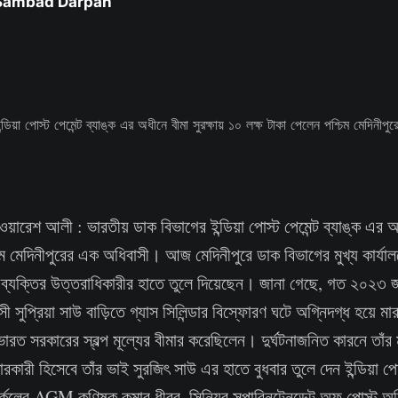
 Sambad Darpan
ওয়ারেশ আলী : ভারতীয় ডাক বিভাগের ইন্ডিয়া পোস্ট পেমেন্ট ব্যাঙ্ক এর অধ
িম মেদিনীপুরের এক অধিবাসী। আজ মেদিনীপুরে ডাক বিভাগের মুখ্য কার্যালয
ব্যক্তির উত্তরাধিকারীর হাতে তুলে দিয়েছেন। জানা গেছে, গত ২০২৩ জা
 সুপ্রিয়া সাউ বাড়িতে গ্যাস সিলিন্ডার বিস্ফোরণ ঘটে অগ্নিদগ্ধ হয়ে মা
ত সরকারের স্বল্প মূল্যের বীমার করেছিলেন। দুর্ঘটনাজনিত কারনে তাঁর ম
রকারী হিসেবে তাঁর ভাই সুরজিৎ সাউ এর হাতে বুধবার তুলে দেন ইন্ডিয়া পোস্
ার্কেলের AGM কণিষ্ক কুমার ধীবর, সিনিয়র সুপারিনটেনডেন্ট অফ পোস্ট অ