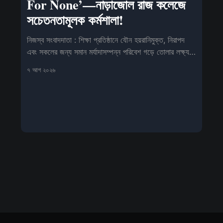
For None’—নাড়াজোল রাজ কলেজে
সচেতনতামূলক কর্মশালা!
নিজস্ব সংবাদদাতা : শিক্ষা প্রতিষ্ঠানে যৌন হয়রানিমুক্ত, নিরাপদ
এবং সকলের জন্য সমান মর্যাদাসম্পন্ন পরিবেশ গড়ে তোলার লক্ষ্য
নি
৭ আগ ২০২৬