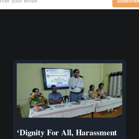
nter your email
Subscrib
‘Dignity For All, Harassment