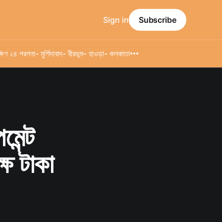
Sign in
Subscribe
্ষিণ ২৪ পরগনা
- মুর্শিদাবাদ
- বীরভূম
- হাওড়া
- কলকাতা
মেন্ট
্ষ টাকা