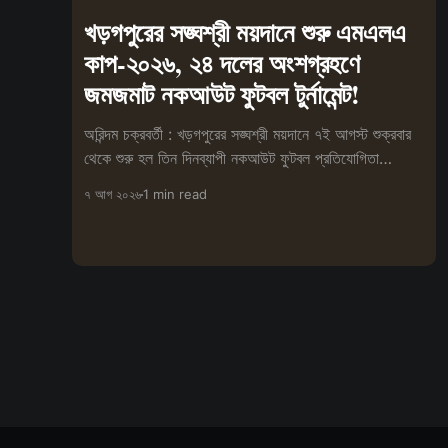
খড়গপুরের সঙ্ঘশ্রী ময়দানে শুরু এমএলএ
কাপ-২০২৬, ২৪ দলের অংশগ্রহণে
জমজমাট নকআউট ফুটবল টুর্নামেন্ট!
অরিন্দম চক্রবর্তী : খড়গপুরের সঙ্ঘশ্রী ময়দানে ৭ই আগস্ট শুক্রবার
থেকে শুরু হল তিন দিনব্যাপী নকআউট ফুটবল প্রতিযোগিতা
'এমএলএ কাপ-২০২৬'। ক্রীড়াচর্
৭ আগ ২০২৬
1 min read