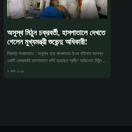
অসুস্থ মিঠুন চক্রবর্তী, হাসপাতালে দেখতে
গেলেন মুখ্যমন্ত্রী শুভেন্দু অধিকারী!
নিজস্ব সংবাদদাতা : অসুস্থ হয়ে কলকাতার ইএম বাইপাস সংলগ্ন
একটি বেসরকারি হাসপাতালে ভর্তি রয়েছেন প্রবীণ অভিনেতা মিঠুন
চক্রবর্তী। শুক্রবার
৭ আগ ২০২৬