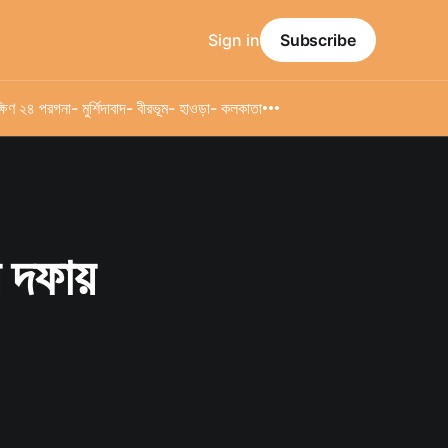
Sign in
Subscribe
্ষিণ ২৪ পরগনা
- মুর্শিদাবাদ
- বীরভূম
- হাওড়া
- কলকাতা
 দফায়