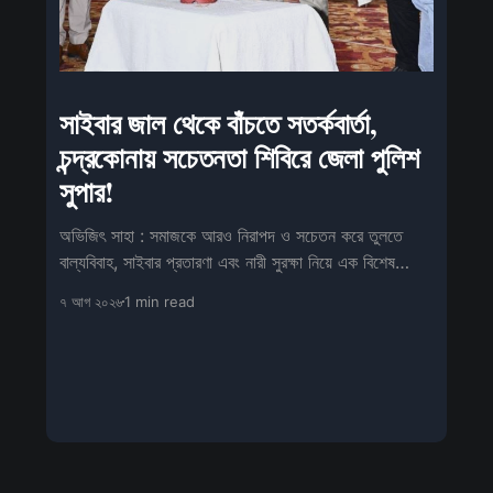
সাইবার জাল থেকে বাঁচতে সতর্কবার্তা,
চন্দ্রকোনায় সচেতনতা শিবিরে জেলা পুলিশ
সুপার!
অভিজিৎ সাহা : সমাজকে আরও নিরাপদ ও সচেতন করে তুলতে
বাল্যবিবাহ, সাইবার প্রতারণা এবং নারী সুরক্ষা নিয়ে এক বিশেষ
সচেতনতামূলক শিবিরের আয়োজন
৭ আগ ২০২৬
1 min read