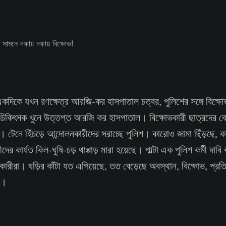
একদিকে যখন রণক্ষেত্র আরজি-কর হাসপাতাল চত্বর, পুলিশের সঙ্গে বিক্ষ
।চিকিৎসক খুনে উত্তপ্ত আরজি কর হাসপাতাল। বিক্ষোভকারী ছাত্রদের 
ে। টেনে হিঁচড়ে আন্দোলনকারীদের সরাচ্ছে পুলিশ। কারোও জামা ছিঁড়ছে,
ীদের কার্যত কিল-ঘুষি-চড় থাপ্পাড় মারা হয়েছে। পাল্টা এক পুলিশ কর্মী দাব
কারীরা। ঘড়ির কাঁটা যত এগিয়েছে, তত বেড়েছে অবস্থান, বিক্ষোভ, প্র
য়।