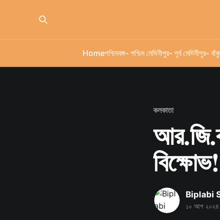
Home
পশ্চিমবঙ্গ
- পশ্চিম মেদিনীপুর
- পূর্ব মেদিনীপুর
- বাঁকু
কলকাতা
আর.জি.ক
বিক্ষোভ!
Biplabi
১০ আগ ২০২৪