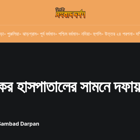
ড়া
- পুরুলিয়া
- ঝাড়গ্রাম
- পূর্ব বর্ধমান
- পশ্চিম বর্ধমান
- নদিয়া
- হুগলি
- উত্তর ২৪ পরগনা
- দক
র হাসপাতালের সামনে দফায়
 Sambad Darpan