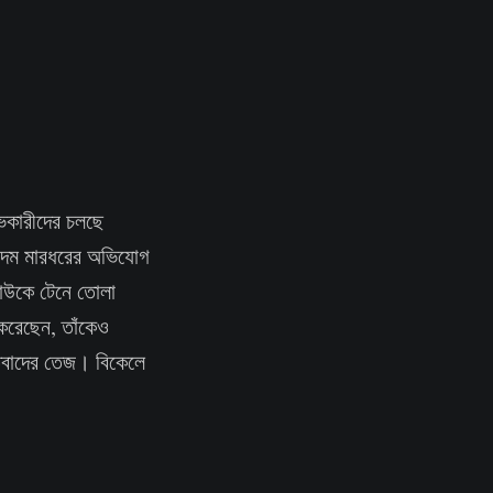
োভকারীদের চলছে
বেদম মারধরের অভিযোগ
 কাউকে টেনে তোলা
ি করেছেন, তাঁকেও
তিবাদের তেজ। বিকেলে