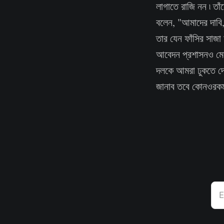
লাগাতে রাজি নন ৷ তাঁ
বলেন, "আমাদের দাবি,
তার যেন ফাঁসির সাজা 
আবেদন প্রশাসনও মেন
দলকে আমরা ঢুকতে দেব
জানাব তবে কোনওরকম র
E