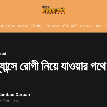
ড়া
- পুরুলিয়া
- ঝাড়গ্রাম
- পূর্ব বর্ধমান
- পশ্চিম বর্ধমান
- নদিয়া
- হুগলি
- উত্তর ২৪ পরগনা
- দক
ured
্যান্সে রোগী নিয়ে যাওয়ার পথ
 Sambad Darpan
•
1 min read