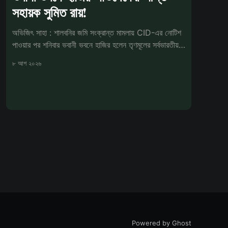
সহায়ক সুমিত রায়!
অভিজিৎ সাহা : শালবনির জমি সংক্রান্ত মামলায় CID-এর নোটিশ
পাওয়ার পর শনিবার ভবানী ভবনে হাজির হলেন তৃণমূলের সর্বভারতীয়
সাধারণ সম্পাদক
৮ আগ ২০২৬
Powered by Ghost