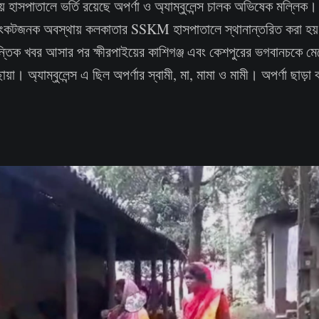
হাসপাতালে ভর্তি রয়েছে অপর্ণা ও অ্যাম্বুলেন্স চালক অভিষেক মল্লিক
 সংকটজনক অবস্থায় কলকাতার SSKM হাসপাতালে স্থানান্তরিত করা হয
্তিক খবর আসার পর ক্ষীরপাইয়ের কাশিগঞ্জ এবং কেশপুরের ভগবানচকে মেয়
য়া। অ্যাম্বুলেন্স এ ছিল অপর্ণার স্বামী, মা, মামা ও মামী। অপর্ণা ছাড়া 