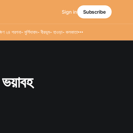
Sign in
Subscribe
্ষিণ ২৪ পরগনা
- মুর্শিদাবাদ
- বীরভূম
- হাওড়া
- কলকাতা
ে ভয়াবহ