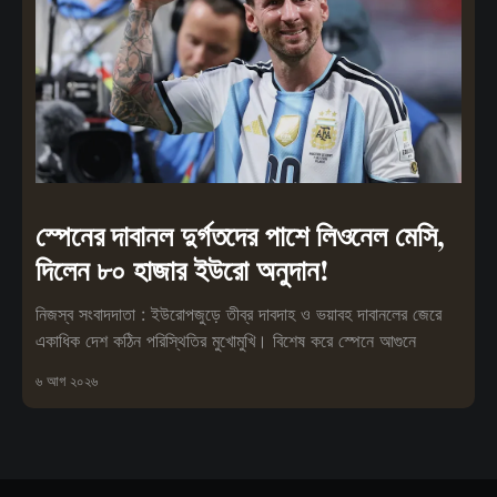
স্পেনের দাবানল দুর্গতদের পাশে লিওনেল মেসি,
দিলেন ৮০ হাজার ইউরো অনুদান!
নিজস্ব সংবাদদাতা : ইউরোপজুড়ে তীব্র দাবদাহ ও ভয়াবহ দাবানলের জেরে
একাধিক দেশ কঠিন পরিস্থিতির মুখোমুখি। বিশেষ করে স্পেনে আগুনে
৬ আগ ২০২৬