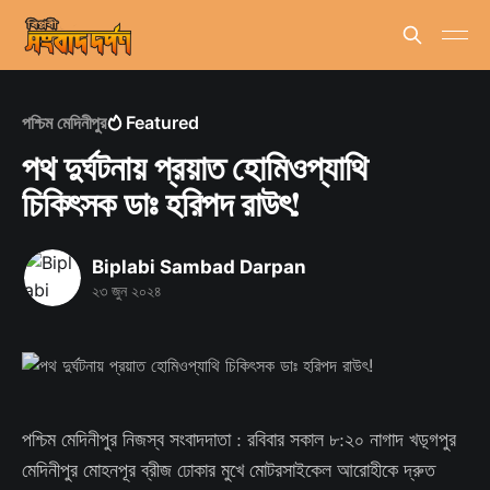
পশ্চিম মেদিনীপুর
Featured
পথ দুর্ঘটনায় প্রয়াত হোমিওপ্যাথি
চিকিৎসক ডাঃ হরিপদ রাউৎ!
Biplabi Sambad Darpan
২৩ জুন ২০২৪
পশ্চিম মেদিনীপুর নিজস্ব সংবাদদাতা : রবিবার সকাল ৮:২০ নাগাদ খড়্গপুর
মেদিনীপুর মোহনপূর ব্রীজ ঢোকার মুখে মোটরসাইকেল আরোহীকে দ্রুত