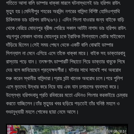
গতিতে আসা বালি ডাম্পার ধাক্কা মারলে ঘটনাস্থলেই ডাঃ হরিপদ রাউৎ
মৃত্যু হয়।মেদিনীপুর শহরের অরবিন্দ নগরের বাসিন্দা বিশিষ্ট হোমিওপ্যাথি
চিকিৎসক ডাঃ হরিপদ রাউৎ(৬৭)। এদিন পিংলা যাওয়ার জন্য বাইকে বাড়ি
থেকে বেরিয়ে মোহনপুর ব্রীজ পেরিয়ে সকাল আটটা নাগাদ ডাঃ হরিপদ রাউৎ
খড়্গপুর লোকাল থানার মোহনপুর চকে ট্রাফিক সিগন্যালে মোটর সাইকেলে
দাঁড়িয়ে ছিলেন।সেই সময় পেছন থেকে একটি বালি বোঝাই ডাম্পার
সিগন্যাল না মেনে এগিয়ে এসে তাঁকে ধাক্কা মারে। বাইক সহ ডাক্তারবাবু
রাস্তায় পড়ে যান। তৎক্ষণাৎ ডাম্পারটি পিছাতে গিয়ে ডাক্তার বাবুকে পিষে
দেয় বলে জানিয়েছেন প্রত্যক্ষদর্শীরা। ঘটনার সাথে সাথেই পথ অবরোধ
শুরু করেন স্থানীয় বাসিন্দারা।প্রায় ঘন্টা খানেক অবরোধ চলে।পরে পুলিশ
এসে মৃতদেহ উদ্ধার করে নিয়ে যায় এবং যান চলাচলের ব্যবস্থা করে।
উল্লেখ্য হরিপদবাবু প্রতি রবিবারের মতো এদিনও পিংলার করকাইয়ে চেম্বার
করতে যাচ্ছিলেন।তাঁর মৃত্যুর খবর ছড়িয়ে পড়তেই তাঁর ঘনিষ্ঠ মহলে ও
শুভানুধ্যায়ী মহলে শোকের ছায়া নেমে আসে।