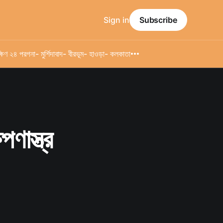
Sign in
Subscribe
্ষিণ ২৪ পরগনা
- মুর্শিদাবাদ
- বীরভূম
- হাওড়া
- কলকাতা
পণাস্ত্র