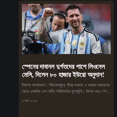
স্পেনের দাবানল দুর্গতদের পাশে লিওনেল
মেসি, দিলেন ৮০ হাজার ইউরো অনুদান!
নিজস্ব সংবাদদাতা : ইউরোপজুড়ে তীব্র দাবদাহ ও ভয়াবহ দাবানলের
জেরে একাধিক দেশ কঠিন পরিস্থিতির মুখোমুখি। বিশেষ করে স্পেনে
আগুনে
৬ আগ ২০২৬