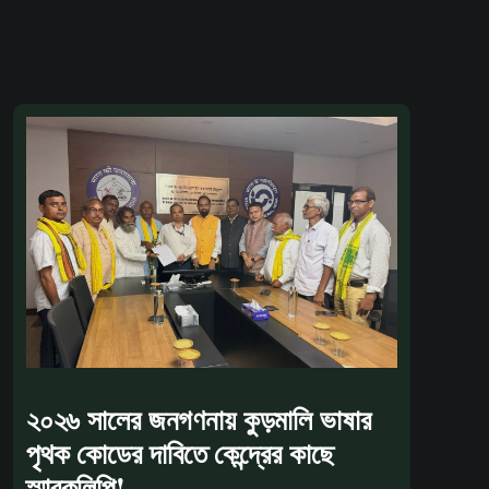
২০২৬ সালের জনগণনায় কুড়মালি ভাষার
পৃথক কোডের দাবিতে কেন্দ্রের কাছে
স্মারকলিপি!