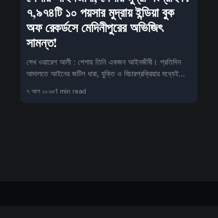
৭,৯৭৪টি ১০ পয়সার মুদ্রায় ইন্ডিয়া বুক
অফ রেকর্ডসে মেদিনীপুরের অভিজিৎ
সামন্ত!
সেখ ওয়ারেশ আলী : পেশায় তিনি একজন আইনজীবী। প্রতিদিন
আদালতে আইনের জটিল ধারা, যুক্তি ও বিচারপ্রক্রিয়ার মধ্যেই
কাটে তাঁর কর্মজীবন। তবে পেশা
৭ আগ ২০২৬
1 min read
Sign up
About us