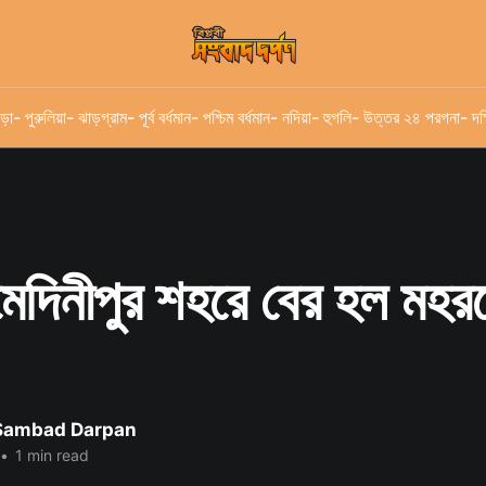
ড়া
- পুরুলিয়া
- ঝাড়গ্রাম
- পূর্ব বর্ধমান
- পশ্চিম বর্ধমান
- নদিয়া
- হুগলি
- উত্তর ২৪ পরগনা
- দক
মেদিনীপুর শহরে বের হল মহর
 Sambad Darpan
•
1 min read