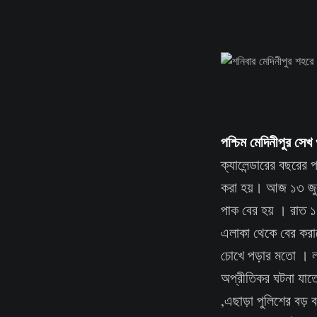
পশ্চিম মেদিনীপুর সে
ক্যালেন্ডারের বছরের
করা হয়। আজ ১৩ জুল
পাক বের হয় । রাত ১
এলাকা থেকে বের করান
চোখে পড়ার মতো । লাঠ
অপ্রীতিকর ঘটনা যাতে
,এছাড়া পুলিশের বড