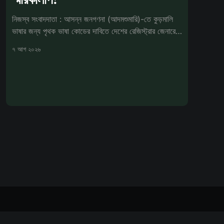
নিজস্ব সংবাদদাতা : আসন্ন জনগণনা (আদমশুমারি)-তে কুড়মালি
ভাষার জন্য পৃথক ভাষা কোডের দাবিতে দেশের রেজিস্ট্রার জেনারেল
ও সেন্সা
৭ আগ ২০২৬
Powered by Ghost