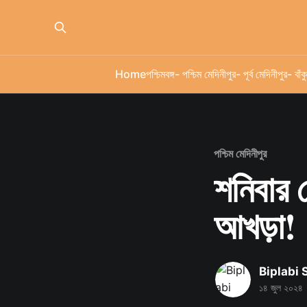
Home
পশ্চিমবঙ্গ
- পশ্চিম মেদিনীপুর
- পূর্ব মেদিনীপুর
- বাঁকু
পশ্চিম মেদিনীপুর
শনিবার 
আখড়া!
Biplabi
১৪ জুল ২০২৪