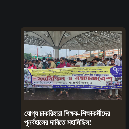
যোগ্য চাকরিহারা শিক্ষক-শিক্ষাকর্মীদের
পুনর্বহালের দাবিতে মহামিছিল!