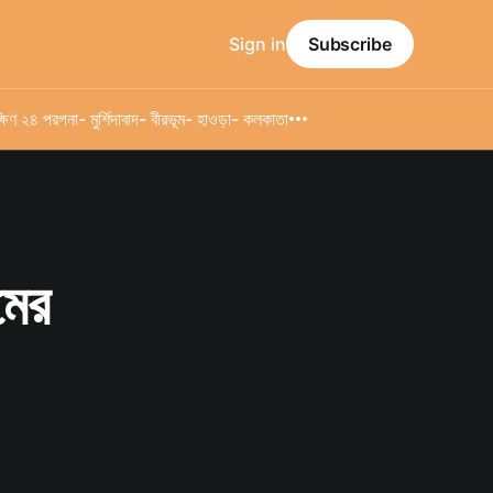
Sign in
Subscribe
্ষিণ ২৪ পরগনা
- মুর্শিদাবাদ
- বীরভূম
- হাওড়া
- কলকাতা
মের