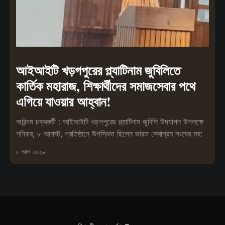
আইআইটি খড়গপুরের প্ল্যাটিনাম জুবিলিতে
কার্তিক মহারাজ, শিক্ষার্থীদের সমাজসেবার পথে
এগিয়ে যাওয়ার আহ্বান!
অরিন্দম চক্রবর্তী : আইআইটি খড়গপুরের প্ল্যাটিনাম জুবিলি উদযাপন উপলক্ষে
শনিবার, ৮ আগস্ট, প্রতিষ্ঠানে উপস্থিত ছিলেন ভারত সেবাশ্রম সংঘের মহা
৮ আগ ২০২৬