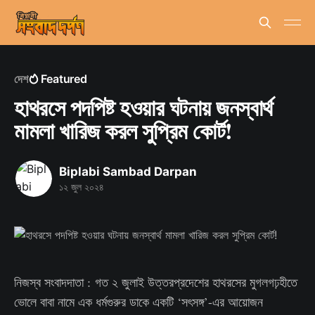
দেশ
Featured
হাথরসে পদপিষ্ট হওয়ার ঘটনায় জনস্বার্থ
মামলা খারিজ করল সুপ্রিম কোর্ট!
Biplabi Sambad Darpan
১২ জুল ২০২৪
নিজস্ব সংবাদদাতা : গত ২ জুলাই উত্তরপ্রদেশের হাথরসের মুগলগঢ়হীতে
ভোলে বাবা নামে এক ধর্মগুরুর ডাকে একটি ‘সৎসঙ্গ’-এর আয়োজন