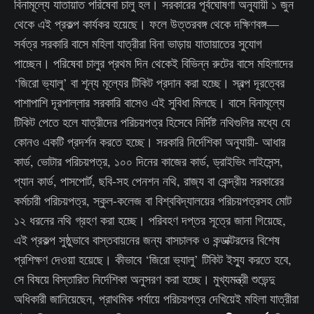
বিনামূল্যে যাতায়াত পরিষেবা চালু হল। সরকারের পূর্বঘোষণা অনুযায়ী ১ জুন
থেকে এই প্রকল্প কার্যকর হয়েছে। ফলে উত্তরবঙ্গ থেকে দক্ষিণবঙ্গ—
সর্বত্র সরকারি বাসে মহিলা যাত্রীরা বিনা ভাড়ায় যাতায়াতের সুযোগ
পাচ্ছেন। পরিষেবা চালুর প্রথম দিন থেকেই বিভিন্ন রুটের বাসে মহিলাদের
‘জিরো ভ্যালু’ বা শূন্য মূল্যের টিকিট প্রদান করা হচ্ছে। স্বল্প দূরত্বের
পাশাপাশি দূরপাল্লার সরকারি বাসেও এই সুবিধা মিলছে। বাসে বিনামূল্যে
টিকিট পেতে হলে যাত্রীদের পরিচয়পত্র হিসেবে নির্দিষ্ট নথিগুলির মধ্যে যে
কোনও একটি প্রদর্শন করতে হচ্ছে। সরকারি নির্দেশিকা অনুযায়ী- আধার
কার্ড, ভোটার পরিচয়পত্র, ১০০ দিনের কাজের কার্ড, ড্রাইভিং লাইসেন্স,
প্যান কার্ড, পাসপোর্ট, ছবি-সহ পেনশন নথি, রাজ্য বা কেন্দ্রীয় সরকারের
কর্মচারী পরিচয়পত্র, স্কুল-কলেজ বা বিশ্ববিদ্যালয়ের পরিচয়পত্রসহ মোট
১২ ধরনের নথি গ্রহণ করা হচ্ছে। পরিবহণ দপ্তর সূত্রে জানা গিয়েছে,
এই প্রকল্প সুষ্ঠুভাবে বাস্তবায়নের জন্য বাসচালক ও কন্ডাক্টরদের বিশেষ
প্রশিক্ষণ দেওয়া হয়েছে। কীভাবে ‘জিরো ভ্যালু’ টিকিট ইস্যু করতে হবে,
সে বিষয়ে বিস্তারিত নির্দেশিকা অনুসরণ করা হচ্ছে। মুখ্যমন্ত্রী শুভেন্দু
অধিকারী জানিয়েছেন, প্রাথমিক পর্যায়ে পরিচয়পত্র দেখিয়েই মহিলা যাত্রীরা