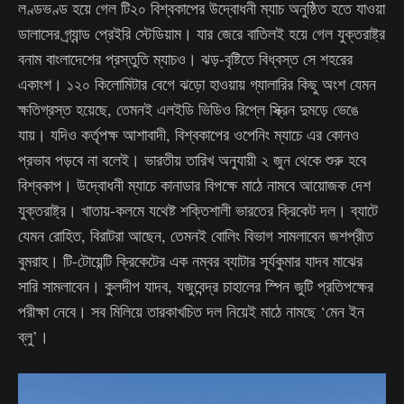
লণ্ডভণ্ড হয়ে গেল টি২০ বিশ্বকাপের উদ্বোধনী ম্যাচ অনুষ্ঠিত হতে যাওয়া
ডালাসের গ্র্যান্ড প্রেইরি স্টেডিয়াম। যার জেরে বাতিলই হয়ে গেল যুক্তরাষ্ট্র
বনাম বাংলাদেশের প্রস্তুতি ম্যাচও। ঝড়-বৃষ্টিতে বিধ্বস্ত সে শহরের
একাংশ। ১২০ কিলোমিটার বেগে ঝড়ো হাওয়ায় গ্যালারির কিছু অংশ যেমন
ক্ষতিগ্রস্ত হয়েছে, তেমনই এলইডি ভিডিও রিপ্লে স্ক্রিন দুমড়ে ভেঙে
যায়। যদিও কর্তৃপক্ষ আশাবাদী, বিশ্বকাপের ওপেনিং ম্যাচে এর কোনও
প্রভাব পড়বে না বলেই। ভারতীয় তারিখ অনুযায়ী ২ জুন থেকে শুরু হবে
বিশ্বকাপ। উদ্বোধনী ম্যাচে কানাডার বিপক্ষে মাঠে নামবে আয়োজক দেশ
যুক্তরাষ্ট্র। খাতায়-কলমে যথেষ্ট শক্তিশালী ভারতের ক্রিকেট দল। ব্যাটে
যেমন রোহিত, বিরাটরা আছেন, তেমনই বোলিং বিভাগ সামলাবেন জশপ্রীত
বুমরাহ। টি-টোয়েন্টি ক্রিকেটের এক নম্বর ব্যাটার সূর্যকুমার যাদব মাঝের
সারি সামলাবেন। কুলদীপ যাদব, যজুবেন্দ্র চাহালের স্পিন জুটি প্রতিপক্ষের
পরীক্ষা নেবে। সব মিলিয়ে তারকাখচিত দল নিয়েই মাঠে নামছে ‘মেন ইন
ব্লু’।