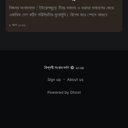
নিজস্ব সংবাদদাতা : ইউরোপজুড়ে তীব্র দাবদাহ ও ভয়াবহ দাবানলের জেরে
একাধিক দেশ কঠিন পরিস্থিতির মুখোমুখি। বিশেষ করে স্পেনে আগুনে
৬ আগ ২০২৬
বিপ্লবী সংবাদ দর্পণ
© ২০২৬
Sign up
About us
Powered by Ghost