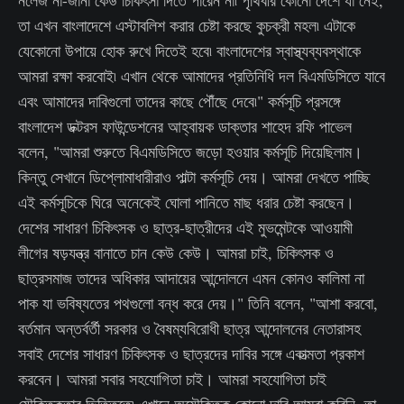
নলেজ না-জানা কেউ চিকিৎসা দিতে পারেন না৷ পৃথিবীর কোনো দেশে যা নেই,
তা এখন বাংলাদেশে এস্টাবলিশ করার চেষ্টা করছে কুচক্রী মহল৷ এটাকে
যেকোনো উপায়ে হোক রুখে দিতেই হবে৷ বাংলাদেশের স্বাস্থ্যব্যবস্থাকে
আমরা রক্ষা করবোই৷ এখান থেকে আমাদের প্রতিনিধি দল বিএমডিসিতে যাবে
এবং আমাদের দাবিগুলো তাদের কাছে পৌঁছে দেবে৷" কর্মসূচি প্রসঙ্গে
বাংলাদেশ ডক্টরস ফাউন্ডেশনের আহ্বায়ক ডাক্তার শাহেদ রফি পাভেল
বলেন, "আমরা শুরুতে বিএমডিসিতে জড়ো হওয়ার কর্মসূচি দিয়েছিলাম।
কিন্তু সেখানে ডিপ্লোমাধারীরাও পাল্টা কর্মসূচি দেয়। আমরা দেখতে পাচ্ছি
এই কর্মসূচিকে ঘিরে অনেকেই ঘোলা পানিতে মাছ ধরার চেষ্টা করছেন।
দেশের সাধারণ চিকিৎসক ও ছাত্র-ছাত্রীদের এই মুভমেন্টকে আওয়ামী
লীগের ষড়যন্ত্র বানাতে চান কেউ কেউ। আমরা চাই, চিকিৎসক ও
ছাত্রসমাজ তাদের অধিকার আদায়ের আন্দোলনে এমন কোনও কালিমা না
পাক যা ভবিষ্যতের পথগুলো বন্ধ করে দেয়।" তিনি বলেন, "আশা করবো,
বর্তমান অন্তর্বর্তী সরকার ও বৈষম্যবিরোধী ছাত্র আন্দোলনের নেতারাসহ
সবাই দেশের সাধারণ চিকিৎসক ও ছাত্রদের দাবির সঙ্গে একাত্মতা প্রকাশ
করবেন। আমরা সবার সহযোগিতা চাই। আমরা সহযোগিতা চাই