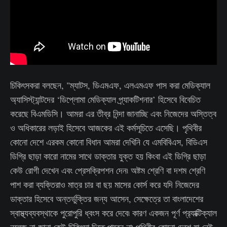
চিকিৎসকরা বলছেন, "ম্যাটস, ডিএমএফ, এলএমএফ পাস করা মেডিক্যাল
অ্যাসিস্ট্যান্টদের ‘ডিপ্লোমা মেডিক্যাল প্র্যাকটিশনার’ হিসেবে বিবেচিত
করেছে বিএমডিসি। আমরা এর তীব্র নিন্দা জানাচ্ছি এবং নিজেদের অস্তিত্ব
ও অধিকারের লড়াই হিসেবে আজকের এই কর্মসূচিতে এসেছি। পৃথিবীর
কোনো দেশে এরকম কোনো বিধান আমরা দেখিনি যে এমবিবিএস, বিডিএস
ডিগ্রি ছাড়া কারো নামের সাথে ডাক্তার যুক্ত হয় কিংবা এই ডিগ্রি ছাড়া
কেউ রোগী দেখেন এবং প্রেসক্রিপশন দেন৷ অষ্টম শ্রেণি বা দশম শ্রেণি
পাশ করা ব্যক্তিরাও মাত্র চার বা ছয় মাসের কোর্স করে যদি নিজেদের
ডাক্তার হিসেবে অন্তর্ভুক্তির জন্য আসেন, সেক্ষেত্রে তা বাংলাদেশের
স্বাস্থ্যব্যবস্থাকে পুরোপুরি ধ্বংস করে দেবে৷ কারণ একজন পূর্ণ প্র‍্যাক্টিক্যাল