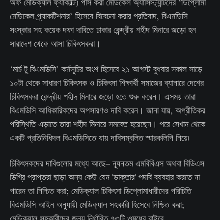
অফ মেডিক্যাল ফ্যাকাল্টি) পাস করা মেডিকেল অ্যাসিস্ট্যান্টদের ‘ডিপ্লোমা
মেডিকেল প্র্যাকটিশনার’ হিসেবে বিবেচনা করার প্রতিবাদ, বিএমডিসি
সংস্কার সহ কয়েক দফা দাবিতে ঢাকার কেন্দ্রীয় শহীদ মিনারে জড়ো হন
সারাদেশ থেকে আসা চিকিৎসকরা।
‘মার্চ টু বিএমডিসি’ কর্মসূচির অংশ হিসেবে ২১ আগস্ট বুধবার সকাল সাড়ে
১০টা থেকে সাধারণ চিকিৎসক ও চিকিৎসা শিক্ষার্থী সমাজের ব্যানারে দেশের
চিকিৎসকরা কেন্দ্রীয় শহীদ মিনারে জড়ো হতে শুরু করেন। এসময় তারা
বিএমডিসি আধিকারিকদের অপসারণও দাবি করেন। জানা যায়, অপ্রীতিকর
পরিস্থিতি এড়াতে তারা শহীদ মিনারে সমবেত হয়েছেন। পরে সেখান থেকে
একটি প্রতিনিধিদল বিএমডিসিতে যায় দাবিসম্বলিত স্মারকলিপি নিয়ে৷
চিকিৎসকদের দাবিগুলোর মধ্যে আছে– ন্যূনতম এমবিবিএস অথবা বিডিএস
ডিগ্রি প্রাপ্তরা ছাড়া অন্য কেউ যেন 'ডাক্তার' পদবি ব্যবহার করতে না
পারেন তা নিশ্চিত করা; মেডিক্যাল চিকিৎসা ডিপ্লোমাধারীদের পরিচিতি
বিএমডিসি আইন অনুযায়ী মেডিক্যাল সহকারী হিসেবে নিশ্চিত করা;
মেডিক্যাল সহকারীদের জন্য নির্ধারিত ৭৩টি ওষুধের বাইরে