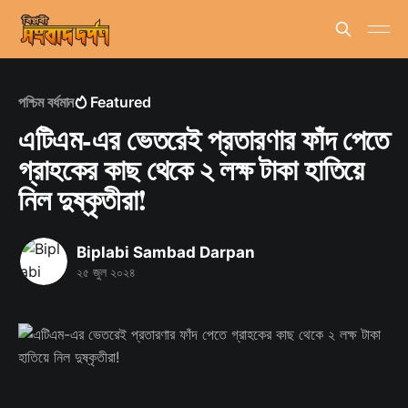
পশ্চিম বর্ধমান
Featured
এটিএম-এর ভেতরেই প্রতারণার ফাঁদ পেতে
গ্রাহকের কাছ থেকে ২ লক্ষ টাকা হাতিয়ে
নিল দুষ্কৃতীরা!
Biplabi Sambad Darpan
২৫ জুল ২০২৪