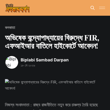
কলকাতা
অভিষেক বন্দ্যোপাধ্যায়ের বিরুদ্ধে FIR,
এফআইআর বাতিলে হাইকোর্টে আবেদন!
Biplabi Sambad Darpan
১৮ মে ২০২৬
নিজস্ব সংবাদদাতা : রাজ্য রাজনীতিতে নতুন করে চাঞ্চল্য তৈরি হয়েছে