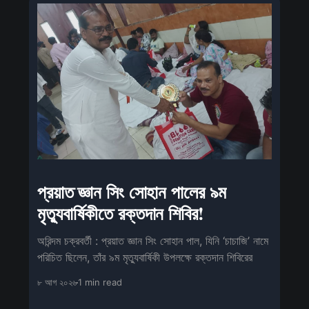
প্রয়াত জ্ঞান সিং সোহান পালের ৯ম
মৃত্যুবার্ষিকীতে রক্তদান শিবির!
অরিন্দম চক্রবর্তী : প্রয়াত জ্ঞান সিং সোহান পাল, যিনি ‘চাচাজি’ নামে
পরিচিত ছিলেন, তাঁর ৯ম মৃত্যুবার্ষিকী উপলক্ষে রক্তদান শিবিরের
৮ আগ ২০২৬
1 min read