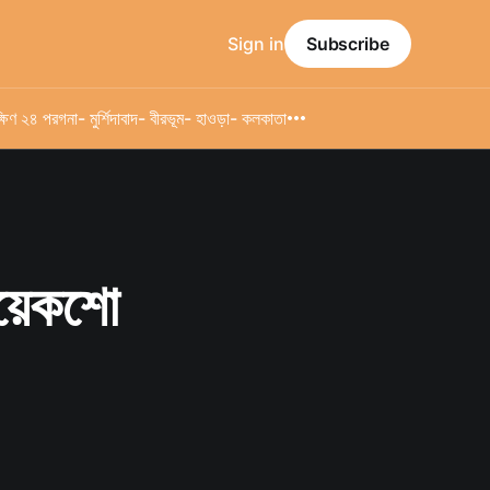
Sign in
Subscribe
্ষিণ ২৪ পরগনা
- মুর্শিদাবাদ
- বীরভূম
- হাওড়া
- কলকাতা
কয়েকশো