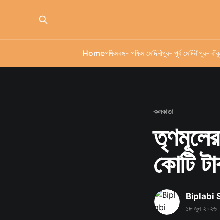
Home
পশ্চিমবঙ্গ
- পশ্চিম মেদিনীপুর
- পূর্ব মেদিনীপুর
- বাঁকু
কলকাতা
তৃণমূলের
কোটি টাক
Biplabi
১৮ জুন ২০২৬