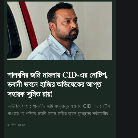
শালবনির জমি মামলায় CID-এর নোটিশ,
ভবানী ভবনে হাজির অভিষেকের আপ্ত
সহায়ক সুমিত রায়!
অভিজিৎ সাহা : শালবনির জমি সংক্রান্ত মামলায় CID-এর নোটিশ
পাওয়ার পর শনিবার ভবানী ভবনে হাজির হলেন তৃণমূলের সর্বভারতীয়
সাধারণ সম্পাদক
৮ আগ ২০২৬