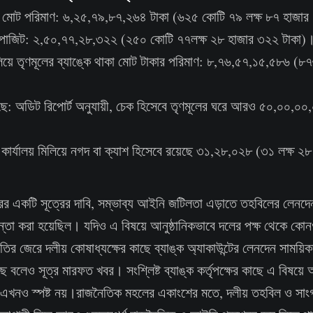
কার মোট পরিমাণ: ৬,২৫,৭৯,৮৭,২৬৪ টাকা (৬২৫ কোটি ৭৯ লক্ষ ৮৭ হাজার
ডিপোজিট: ২,৫০,৭৭,২৮,৩২২ (২৫০ কোটি ৭৭লক্ষ ২৮ হাজার ৩২২ টাকা)
 মিলিয়ে তৃণমূলের ব্যাঙ্কে থাকা মোট টাকার পরিমাণ: ৮,৭৬,৫৭,১৫,৫৮৬ (
ে: অডিট রিপোর্ট অনুযায়ী, চেক হিসেবে তৃণমূলের ঘরে আরও ৫০,০০,০
ক কার্যালয় মিলিয়ে নগদ বা ক্যাশ হিসেবে রয়েছে ৩১,২৮,০২৮ (৩১ লক্ষ ২৮
দরের একটি সূত্রের দাবি, সম্ভাব্য আইনি জটিলতা এড়াতে তহবিলের লেনদেন
িন্তা করা হয়েছিল। যদিও এ বিষয়ে আনুষ্ঠানিকভাবে দলের পক্ষ থেকে কোন
ির জেরে দলীয় কোষাধ্যক্ষের কাছে ব্যাঙ্ক অ্যাকাউন্টের লেনদেন সাময়ি
বলেও সূত্র মারফত খবর। সংশ্লিষ্ট ব্যাঙ্ক কর্তৃপক্ষের কাছে এ বিষয়ে
া এখনও স্পষ্ট নয়।রাজনৈতিক মহলের একাংশের মতে, দলীয় তহবিল ও সাংগঠ