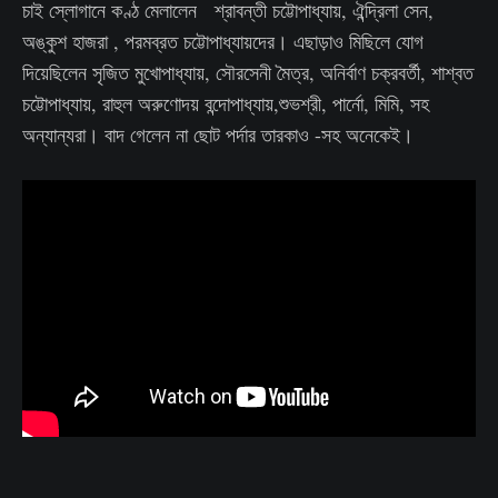
চাই স্লোগানে কণ্ঠ মেলালেন শ্রাবন্তী চট্টোপাধ্যায়, ঐন্দ্রিলা সেন,
অঙ্কুশ হাজরা , পরমব্রত চট্টোপাধ্যায়দের। এছাড়াও মিছিলে যোগ
দিয়েছিলেন সৃজিত মুখোপাধ্যায়, সৌরসেনী মৈত্র, অনির্বাণ চক্রবর্তী, শাশ্বত
চট্টোপাধ্যায়, রাহুল অরুণোদয় বন্দোপাধ্যায়,শুভশ্রী, পার্নো, মিমি, সহ
অন্যান্যরা। বাদ গেলেন না ছোট পর্দার তারকাও -সহ অনেকেই।