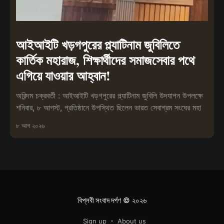
আইআইটি খড়গপুরের প্ল্যাটিনাম জুবিলিতে
কার্তিক মহারাজ, শিক্ষার্থীদের সমাজসেবার পথে
এগিয়ে যাওয়ার আহ্বান!
অরিন্দম চক্রবর্তী : আইআইটি খড়গপুরের প্ল্যাটিনাম জুবিলি উদযাপন উপলক্ষে
শনিবার, ৮ আগস্ট, প্রতিষ্ঠানে উপস্থিত ছিলেন ভারত সেবাশ্রম সংঘের মহা
৮ আগ ২০২৬
বিপ্লবী সংবাদ দর্পণ
© ২০২৬
Sign up
About us