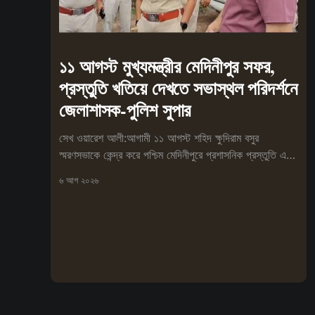
১১ আগস্ট মুখ্যমন্ত্রীর মেদিনীপুর সফর,
প্রস্তুতি খতিয়ে দেখতে সভাস্থল পরিদর্শনে
জেলাশাসক-পুলিশ সুপার
সেখ ওয়ারেশ আলী:আগামী ১১ আগস্ট শহিদ ক্ষুদিরাম বসুর
স্মরণসভাকে কেন্দ্র করে পশ্চিম মেদিনীপুরে প্রশাসনিক প্রস্তুতি এখন
চূড়ান্ত পর্যা
৬ আগ ২০২৬