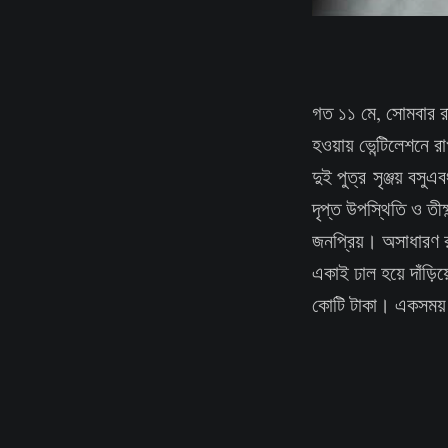
গত ১১ মে, সোমবার রা
হওয়ায় ভেন্টিলেশনে 
দুই পুত্র সৃঞ্জয় ব
দৃপ্ত উপস্থিতি ও তীক
জনপ্রিয়। অসাধারণ রস
একাই ঢাল হয়ে দাঁড়
কোটি টাকা। একসময় ম