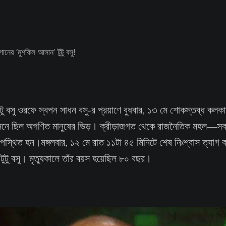
টুটু বসু ওরফে স্বপন সাধন বসু-র প্রয়াণে বুধবার, ১৩ মে শোকস্তব্ধ কল
সামনে ছিল অগণিত মানুষের ভিড়। ক্রীড়াজগত থেকে রাজনৈতিক মহল—সকল
উপস্থিত হন।মঙ্গলবার, ১২ মে রাত ১১টা ৪৫ মিনিটে শেষ নিঃশ্বাস ত্যাগ 
টুটু বসু। মৃত্যুকালে তাঁর বয়স হয়েছিল ৮০ বছর।