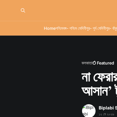
Home
পশ্চিমবঙ্গ
- পশ্চিম মেদিনীপুর
- পূর্ব মেদিনীপুর
- বাঁকু
কলকাতা
Featured
না ফেরা
আসান’ টু
Biplabi
১২ মে ২০২৬