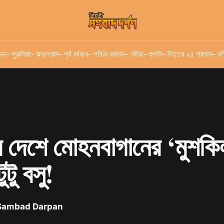
ড়া
- পুরুলিয়া
- ঝাড়গ্রাম
- পূর্ব বর্ধমান
- পশ্চিম বর্ধমান
- নদিয়া
- হুগলি
- উত্তর ২৪ পরগনা
- দক
র দেশে মোহনবাগানের ‘মুশকি
টু বসু!
 Sambad Darpan