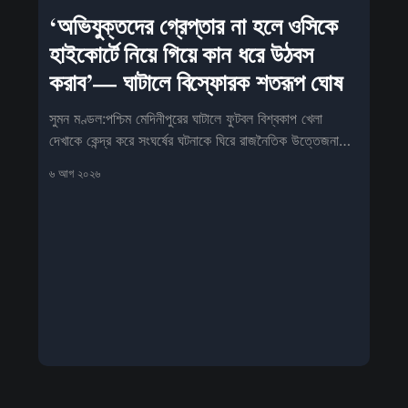
‘অভিযুক্তদের গ্রেপ্তার না হলে ওসিকে
হাইকোর্টে নিয়ে গিয়ে কান ধরে উঠবস
করাব’— ঘাটালে বিস্ফোরক শতরূপ ঘোষ
সুমন মণ্ডল:পশ্চিম মেদিনীপুরের ঘাটালে ফুটবল বিশ্বকাপ খেলা
দেখাকে কেন্দ্র করে সংঘর্ষের ঘটনাকে ঘিরে রাজনৈতিক উত্তেজনা
তুঙ্গে
৬ আগ ২০২৬