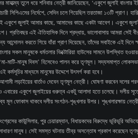
িনের মাহাত্ম্য তুলে ধরে শনিবার নেত্রী জানিয়েছেন, ‘একুশে জুলাই বাংলার
ারী সিপিএমের নির্দেশে, সেদিন চলে গিয়েছিল তরতাজা ১৩টি প্রাণ। হা
 একুশে জুলাই আমার কাছে, আমাদের কাছে একটা আবেগ। একুশে জুলাই বা
অংশ। প্রতিবছর এই ঐতিহাসিক দিনে শ্রদ্ধায়, ভালোবাসায় আমরা সেই বীর
য আন্দোলন করতে গিয়ে যাঁরা প্রাণ দিয়েছেন, তাঁদের সবাইকে এই দিনে 
ংলার সকল মানুষকে ধর্মতলার ভিক্টোরিয়া হাউসের সামনে উপস্থিত হওয়ার
া-মাটি-মানুষ দিবস’ হিসেবেও পালন করে তৃণমূল। সদ্যসমাপ্ত লোকসভা ন
কর্মসূচির মাধ্যমে মানুষের উদ্দেশে উৎসর্গ করা হবে।
ামী লড়াইয়ের বার্তাও দেবেন তৃণমূল নেত্রী। ঘোষণা করবেন দলের পরবর্
 এবারের একুশে জুলাইয়ের গুরুত্ব একটু আলাদা হতে চলেছে। দলীয় সূত
্তব্যে মূল ফোকাস থাকবে দলীয় সংগঠন-শৃঙ্খলার উপর। শৃঙ্খলারক্ষায় নেত্রী
ংগ্রেসের কাউন্সিলার, পুর চেয়ারম্যান, বিধায়কদের বিরুদ্ধে ভূরিভূরি 
 সাধারণ মানুষ। সেই সমস্ত ঘটনায় তীব্র অসন্তোষ প্রকাশ করেছেন তৃণম