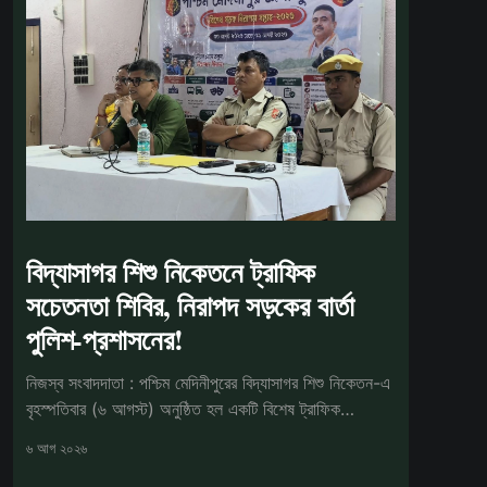
বিদ্যাসাগর শিশু নিকেতনে ট্রাফিক
সচেতনতা শিবির, নিরাপদ সড়কের বার্তা
পুলিশ-প্রশাসনের!
নিজস্ব সংবাদদাতা : পশ্চিম মেদিনীপুরের বিদ্যাসাগর শিশু নিকেতন-এ
বৃহস্পতিবার (৬ আগস্ট) অনুষ্ঠিত হল একটি বিশেষ ট্রাফিক
সচেতনতা কর্মসূ
৬ আগ ২০২৬