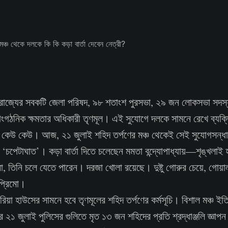
 রাজ্যের সবকটি জেলা পরিষদ, ৯৮ শতাংশ পুরসভা, ২৯ জন লোকসভা সদস
াংগঠনিক ক্ষমতার অধিকারী তৃণমূল। এই সুযোগে দলকে সামনে রেখে ব্যক্তি
চ্ছে কেউ কেউ। আজ, ২১ জুলাই শহিদ তর্পণের মঞ্চ থেকেই সেই সুযোগসন্ধা
র ‘চপেটাঘাত’। কড়া বার্তা দিতে চলেছেন মমতা বন্দ্যোপাধ্যায়—শৃঙ্খলাই
না, তিনি চলে যেতে পারেন। দরজা খোলা রয়েছে। দুষ্টু গোরুর চেয়ে, গোয়াল
প্রিমো।
টোরিয়া হাউসের সামনে হবে তৃণমূলের শহিদ তর্পণের কর্মসূচি। বিশাল মঞ্চ ই
২১ জুলাই পুলিসের গুলিতে মৃত ১৩ জন শহিদের প্রতি শ্রদ্ধাঞ্জলি জ্ঞাপ