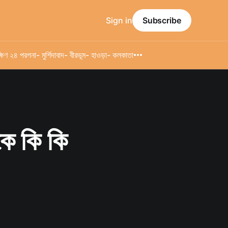
Sign in
Subscribe
্ষিণ ২৪ পরগনা
- মুর্শিদাবাদ
- বীরভূম
- হাওড়া
- কলকাতা
কে কি কি