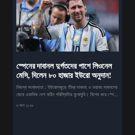
স্পেনের দাবানল দুর্গতদের পাশে লিওনেল
মেসি, দিলেন ৮০ হাজার ইউরো অনুদান!
নিজস্ব সংবাদদাতা : ইউরোপজুড়ে তীব্র দাবদাহ ও ভয়াবহ দাবানলের
জেরে একাধিক দেশ কঠিন পরিস্থিতির মুখোমুখি। বিশেষ করে স্পেনে
আগুনে
৬ আগ ২০২৬