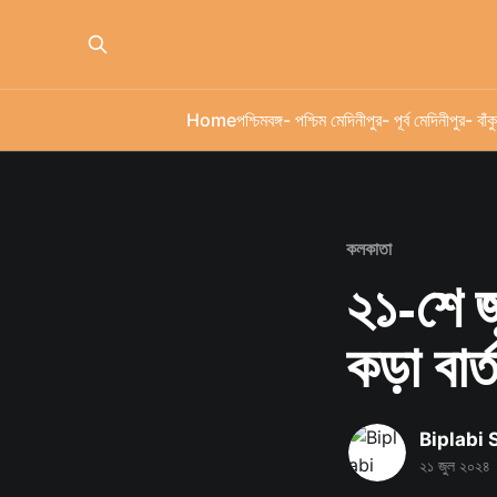
Home
পশ্চিমবঙ্গ
- পশ্চিম মেদিনীপুর
- পূর্ব মেদিনীপুর
- বাঁকু
কলকাতা
২১-শে জ
কড়া বার্
Biplabi
২১ জুল ২০২৪