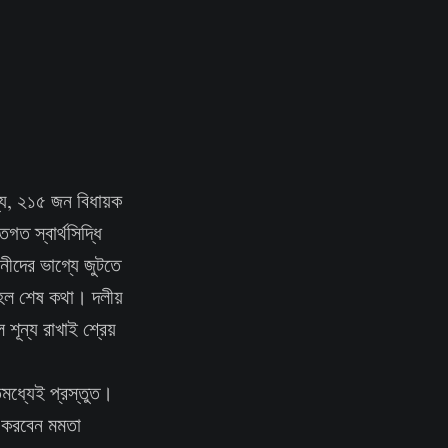
্য, ২১৫ জন বিধায়ক
গত স্বার্থসিদ্ধি
নীদের ভাগ্যে জুটতে
 হল শেষ কথা। দলীয়
 শূন্য রাখাই শ্রেয়
তিমধ্যেই প্রস্তুত।
ন করবেন মমতা