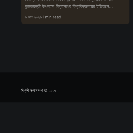
জন্মজয়ন্তী উপলক্ষে বিদ্যাসাগর বিশ্ববিদ্যালয়ের ইতিহাসে
প্রথমবারের মতো বিশেষ
৬ আগ ২০২৬
1 min read
বিপ্লবী সংবাদ দর্পণ
© ২০২৬