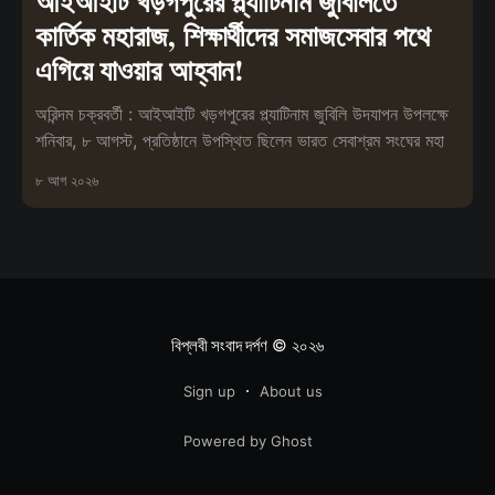
আইআইটি খড়গপুরের প্ল্যাটিনাম জুবিলিতে
কার্তিক মহারাজ, শিক্ষার্থীদের সমাজসেবার পথে
এগিয়ে যাওয়ার আহ্বান!
অরিন্দম চক্রবর্তী : আইআইটি খড়গপুরের প্ল্যাটিনাম জুবিলি উদযাপন উপলক্ষে
শনিবার, ৮ আগস্ট, প্রতিষ্ঠানে উপস্থিত ছিলেন ভারত সেবাশ্রম সংঘের মহা
৮ আগ ২০২৬
বিপ্লবী সংবাদ দর্পণ
© ২০২৬
Sign up
About us
Powered by Ghost