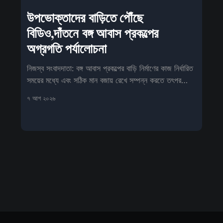
উপভোক্তাদের বাড়িতে পৌঁছে
বিডিও,দাঁতনে বঙ্গ আবাস প্রকল্পের
অগ্রগতি পর্যালোচনা
নিজস্ব সংবাদদাতা: বঙ্গ আবাস প্রকল্পের বাড়ি নির্মাণের কাজ নির্ধারিত
সময়ের মধ্যে এবং সঠিক মান বজায় রেখে সম্পন্ন করতে তৎপর
প্রশাসন।
৭ আগ ২০২৬