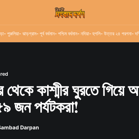
ড়া
- পুরুলিয়া
- ঝাড়গ্রাম
- পূর্ব বর্ধমান
- পশ্চিম বর্ধমান
- নদিয়া
- হুগলি
- উত্তর ২৪ পরগনা
- দক
ured
র থেকে কাশ্মীর ঘুরতে গিয়ে
৫৯ জন পর্যটকরা!
 Sambad Darpan
৫