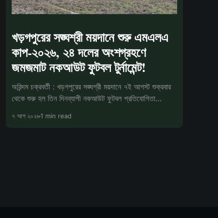
খড়গপুরের সঙ্ঘশ্রী ময়দানে শুরু এমএলএ
কাপ-২০২৬, ২৪ দলের অংশগ্রহণে
জমজমাট নকআউট ফুটবল টুর্নামেন্ট!
অরিন্দম চক্রবর্তী : খড়গপুরের সঙ্ঘশ্রী ময়দানে ৭ই আগস্ট শুক্রবার
থেকে শুরু হল তিন দিনব্যাপী নকআউট ফুটবল প্রতিযোগিতা
'এমএলএ কাপ-২০২৬'। ক্রীড়াচর্
৭ আগ ২০২৬
1 min read