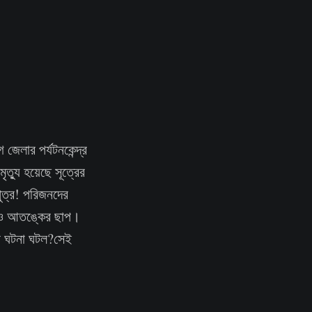
জেলার পর্যটনকেন্দ্র
ত্যু হয়েছে সূত্রের
ুত্র! পরিজনদের
খেও আতঙ্কের ছাপ।
ার ঘটনা ঘটল?সেই