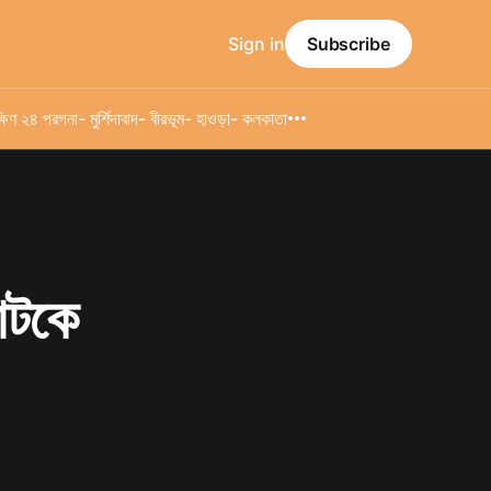
Sign in
Subscribe
্ষিণ ২৪ পরগনা
- মুর্শিদাবাদ
- বীরভূম
- হাওড়া
- কলকাতা
 আটকে