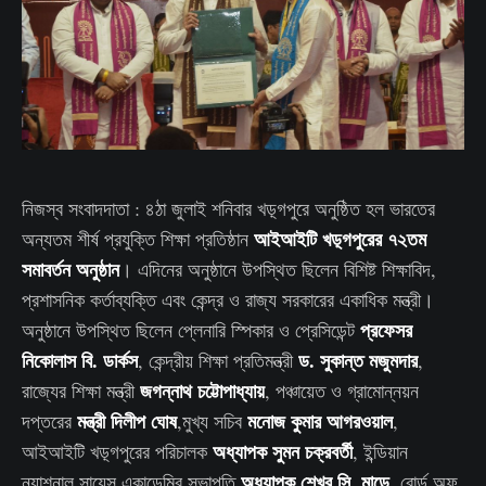
নিজস্ব সংবাদদাতা : ৪ঠা জুলাই শনিবার খড়্গপুরে অনুষ্ঠিত হল ভারতের
আইআইটি খড়্গপুরের ৭২তম
অন্যতম শীর্ষ প্রযুক্তি শিক্ষা প্রতিষ্ঠান
সমাবর্তন অনুষ্ঠান
। এদিনের অনুষ্ঠানে উপস্থিত ছিলেন বিশিষ্ট শিক্ষাবিদ,
প্রশাসনিক কর্তাব্যক্তি এবং কেন্দ্র ও রাজ্য সরকারের একাধিক মন্ত্রী।
প্রফেসর
অনুষ্ঠানে উপস্থিত ছিলেন প্লেনারি স্পিকার ও প্রেসিডেন্ট
নিকোলাস বি. ডার্কস
ড. সুকান্ত মজুমদার
, কেন্দ্রীয় শিক্ষা প্রতিমন্ত্রী
,
জগন্নাথ চট্টোপাধ্যায়
রাজ্যের শিক্ষা মন্ত্রী
, পঞ্চায়েত ও গ্রামোন্নয়ন
মন্ত্রী দিলীপ ঘোষ
মনোজ কুমার আগরওয়াল
দপ্তরের
,মুখ্য সচিব
,
অধ্যাপক সুমন চক্রবর্তী
আইআইটি খড়্গপুরের পরিচালক
, ইন্ডিয়ান
অধ্যাপক শেখর সি. মান্ডে
ন্যাশনাল সায়েন্স একাডেমির সভাপতি
, বোর্ড অফ