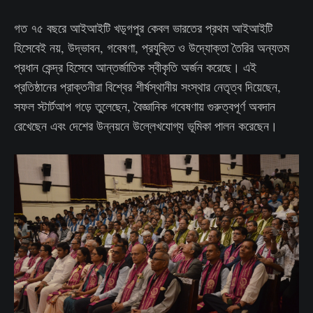
গত ৭৫ বছরে আইআইটি খড়্গপুর কেবল ভারতের প্রথম আইআইটি
হিসেবেই নয়, উদ্ভাবন, গবেষণা, প্রযুক্তি ও উদ্যোক্তা তৈরির অন্যতম
প্রধান কেন্দ্র হিসেবে আন্তর্জাতিক স্বীকৃতি অর্জন করেছে। এই
প্রতিষ্ঠানের প্রাক্তনীরা বিশ্বের শীর্ষস্থানীয় সংস্থার নেতৃত্ব দিয়েছেন,
সফল স্টার্টআপ গড়ে তুলেছেন, বৈজ্ঞানিক গবেষণায় গুরুত্বপূর্ণ অবদান
রেখেছেন এবং দেশের উন্নয়নে উল্লেখযোগ্য ভূমিকা পালন করেছেন।