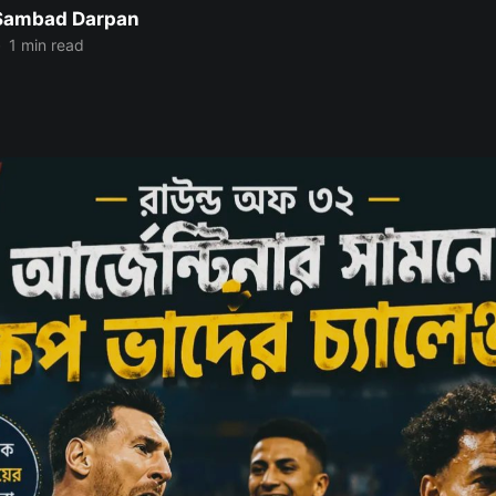
 Sambad Darpan
•
1 min read