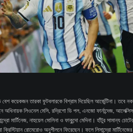
াচে বেশ কয়েকজন তারকা ফুটবলারকে বিশ্রাম দিয়েছিল আর্জেন্টিনা। তবে 
 অধিনায়ক লিওনেল মেসি, রদ্রিগো ডি পল, এনজো ফার্নান্দেজ, আলেক্সিস ম
্দ্রো মার্টিনেজ, নাহুয়েল মোলিনা ও ফাকুন্দো মেদিনা। হাঁটুর সামান্য চোটে
া ক্রিস্টিয়ান রোমেরোও অনুশীলনে ফিরেছেন। ফলে লিসান্দ্রো মার্টিনেজের স