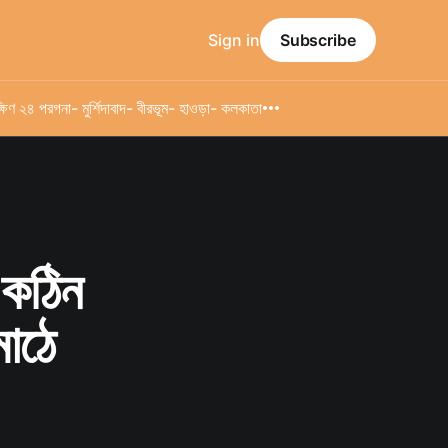
Sign in
Subscribe
্ষিণ ২৪ পরগনা
- মুর্শিদাবাদ
- বীরভূম
- হাওড়া
- কলকাতা
র কঠিন
মাঠে