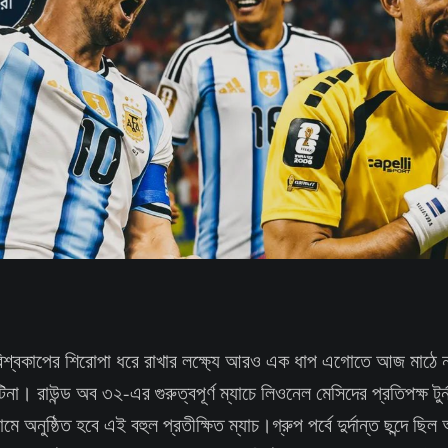
বিশ্বকাপের শিরোপা ধরে রাখার লক্ষ্যে আরও এক ধাপ এগোতে আজ মাঠে না
ন্টিনা। রাউন্ড অব ৩২-এর গুরুত্বপূর্ণ ম্যাচে লিওনেল মেসিদের প্রতিপক্ষ টুর
য়ামে অনুষ্ঠিত হবে এই বহুল প্রতীক্ষিত ম্যাচ।গ্রুপ পর্বে দুর্দান্ত ছন্দে ছিল 