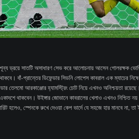
োলশূন্য ড্রয়ে সাতটি অসাধারণ সেভ করে আলোচনায় আসেন গোলরক্ষক ভো
ব থাকবে। বাঁ-প্রান্তের ডিফেন্ডার সিডনি লোপেস কাবরাল এক ম্যাচের নিষেধা
ডার তেলমো আরকাঞ্জোর হ্যামস্ট্রিং চোট নিয়ে এখনও অনিশ্চয়তা রয়েছে
তেই একাদশে থাকবেন। উইঙ্গার জোভানে কাবরালের খেলাও এখনও নিশ্চিত ন
ফেভারিট হলেও, স্পেনকে রুখে দেওয়া কেপ ভার্দে যে সহজে হার মানবে না, তা