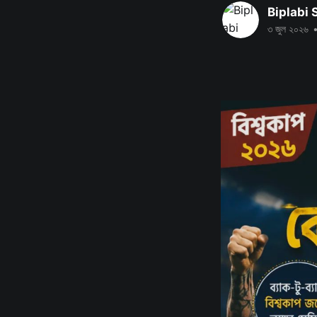
Biplabi
৩ জুল ২০২৬