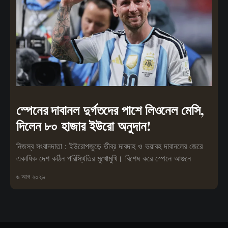
স্পেনের দাবানল দুর্গতদের পাশে লিওনেল মেসি,
দিলেন ৮০ হাজার ইউরো অনুদান!
নিজস্ব সংবাদদাতা : ইউরোপজুড়ে তীব্র দাবদাহ ও ভয়াবহ দাবানলের জেরে
একাধিক দেশ কঠিন পরিস্থিতির মুখোমুখি। বিশেষ করে স্পেনে আগুনে
৬ আগ ২০২৬