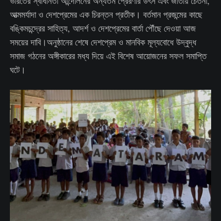
ভারতের স্বাধীনতা আন্দোলনের অন্যতম প্রেরণার উৎস এবং জাতীয় চেতনা,
আত্মমর্যাদা ও দেশপ্রেমের এক চিরন্তন প্রতীক। বর্তমান প্রজন্মের কাছে
বঙ্কিমচন্দ্রের সাহিত্য, আদর্শ ও দেশপ্রেমের বার্তা পৌঁছে দেওয়া আজ
সময়ের দাবি।অনুষ্ঠানের শেষে দেশপ্রেম ও মানবিক মূল্যবোধে উদ্বুদ্ধ
সমাজ গঠনের অঙ্গীকারের মধ্য দিয়ে এই বিশেষ আয়োজনের সফল সমাপ্তি
ঘটে।