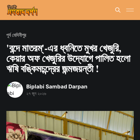
পূর্ব মেদিনীপুর
'বন্দে মাতরম্'-এর ধ্বনিতে মুখর খেজুরি,
কেয়ার অফ খেজুরির উদ্যোগে পালিত হলো
ঋষি বঙ্কিমচন্দ্রের জন্মজয়ন্তী !
Biplabi Sambad Darpan
২৭ জুন ২০২৬