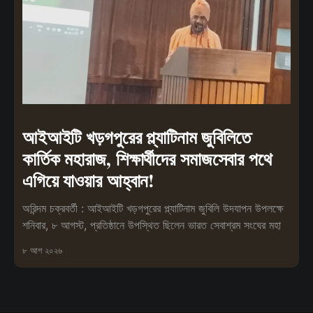
আইআইটি খড়গপুরের প্ল্যাটিনাম জুবিলিতে
কার্তিক মহারাজ, শিক্ষার্থীদের সমাজসেবার পথে
এগিয়ে যাওয়ার আহ্বান!
অরিন্দম চক্রবর্তী : আইআইটি খড়গপুরের প্ল্যাটিনাম জুবিলি উদযাপন উপলক্ষে
শনিবার, ৮ আগস্ট, প্রতিষ্ঠানে উপস্থিত ছিলেন ভারত সেবাশ্রম সংঘের মহা
৮ আগ ২০২৬