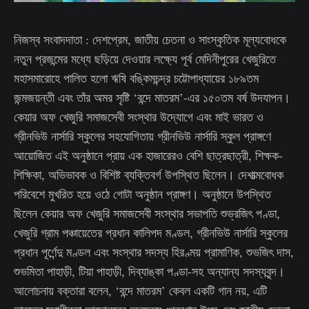
নিজস্ব সংবাদদাতা : দেশপ্রেম, জাতীয় চেতনা ও সাংস্কৃতিক মূল্যবোধকে
নতুন প্রজন্মের মধ্যে ছড়িয়ে দেওয়ার লক্ষ্যে পূর্ব মেদিনীপুরের খেজুরিতে
মহাসমারোহে পালিত হলো ঋষি বঙ্কিমচন্দ্র চট্টোপাধ্যায়ের ১৮৯তম
জন্মজয়ন্তী এবং তাঁর অমর সৃষ্টি ‘বন্দে মাতরম’-এর ১৫০তম বর্ষ উদযাপন।
কেয়ার অফ খেজুরি সমাজসেবী সংস্থার উদ্যোগে এবং মাই ভারত ও
গ্রীনভিউ নার্সারি স্কুলের সহযোগিতায় গ্রীনভিউ নার্সারি স্কুল প্রাঙ্গণে
আয়োজিত এই অনুষ্ঠানে প্রায় এক হাজারেরও বেশি ছাত্রছাত্রী, শিক্ষক-
শিক্ষিকা, অভিভাবক ও বিশিষ্ট ব্যক্তিবর্গ উপস্থিত ছিলেন। দেশাত্মবোধক
পরিবেশে মুখরিত হয়ে ওঠে গোটা অনুষ্ঠান প্রাঙ্গণ। অনুষ্ঠানে উপস্থিত
ছিলেন কেয়ার অফ খেজুরি সমাজসেবী সংস্থার সভাপতি শুভ্রজিৎ পণ্ডা,
খেজুরি গ্রাম পঞ্চায়েতের প্রধান কালিপদ মণ্ডল, গ্রীনভিউ নার্সারি স্কুলের
প্রধান পূর্ণেন্দু মণ্ডল এবং সংস্থার সদস্য হিরণ্ময় প্রামাণিক, শুভজিৎ দাস,
শুভমিতা পাহাড়ী, টিয়া পাহাড়ী, দিব্যাঙ্কা পণ্ডা-সহ অন্যান্য সদস্যবৃন্দ।
আলোচনায় বক্তারা বলেন, ‘বন্দে মাতরম’ কেবল একটি গান নয়, এটি