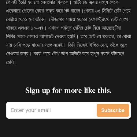
গোলটা তৈরি হয় লো সেলসোর ফ্লিকে। মার্টিনেজ বক্সের মধ্যে থেকে
একেবারে গোলের কোণা লক্ষ্য করে শট মারেন।খেলার ৬৫ মিনিটে চোট পেয়ে
বেরিয়ে যেতে হল তাঁকে। দৌড়নোর সময়ে হয়তো হ্যামস্ট্রিংয়ে চোট লেগে
থাকবে এলএম ১০-এর। এখনও পর্যন্ত মেসির চোট নিয়ে আরেজেন্টিনা
শিবির থেকে কোনও আপডেট দেওয়া হয়নি। তবে চোট যে গুরুতর, তা বোঝা
যায় মেসি পড়ে যাওয়ার সঙ্গে সঙ্গেই। তিনি নিজেই ঈঙ্গিত দেন, তাঁকে তুলে
নেওয়ার জন্য। বরফ পায়ে বেঁধে ডাগ আউটে বসে হাপুস নয়নে কাঁদছেন
মেসি।
Sign up for more like this.
Enter your email
Subscribe