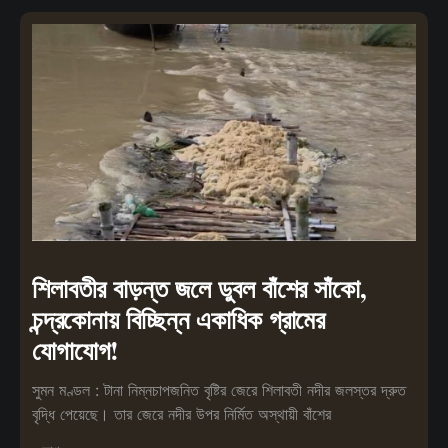
শিলাবতীর বাড়ন্ত জলে ডুবল বাঁশের সাঁকো,
চন্দ্রকোনায় বিচ্ছিন্ন একাধিক গ্রামের
যোগাযোগ!
সুমন মণ্ডল : টানা নিম্নচাপজনিত বৃষ্টির জেরে শিলাবতী নদীর জলস্তর দ্রুত
বৃদ্ধি পেয়েছে। তার জেরে নদীর উপর নির্মিত অস্থায়ী বাঁশের