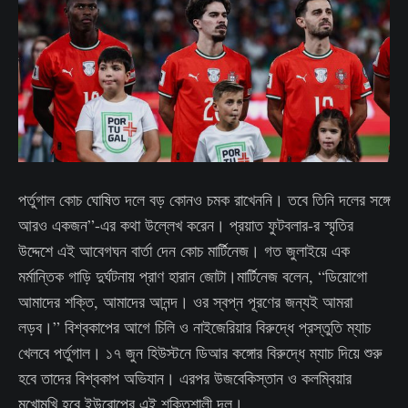
পর্তুগাল কোচ ঘোষিত দলে বড় কোনও চমক রাখেননি। তবে তিনি দলের সঙ্গে
আরও একজন”-এর কথা উল্লেখ করেন। প্রয়াত ফুটবলার-র স্মৃতির
উদ্দেশে এই আবেগঘন বার্তা দেন কোচ মার্টিনেজ। গত জুলাইয়ে এক
মর্মান্তিক গাড়ি দুর্ঘটনায় প্রাণ হারান জোটা।মার্টিনেজ বলেন, “ডিয়োগো
আমাদের শক্তি, আমাদের আনন্দ। ওর স্বপ্ন পূরণের জন্যই আমরা
লড়ব।” বিশ্বকাপের আগে চিলি ও নাইজেরিয়ার বিরুদ্ধে প্রস্তুতি ম্যাচ
খেলবে পর্তুগাল। ১৭ জুন হিউস্টনে ডিআর কঙ্গোর বিরুদ্ধে ম্যাচ দিয়ে শুরু
হবে তাদের বিশ্বকাপ অভিযান। এরপর উজবেকিস্তান ও কলম্বিয়ার
মুখোমুখি হবে ইউরোপের এই শক্তিশালী দল।