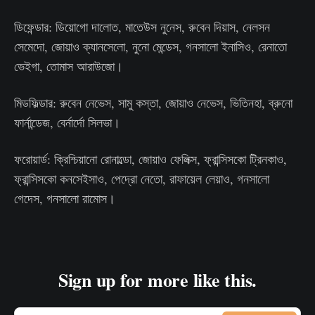
ডিফেন্ডার: ডিয়োগো দালোত, মাতেউস নুনেস, রুবেন দিয়াস, নেলসন
সেমেদো, জোয়াও ক্যানসেলো, নুনো মেন্ডেস, গনসালো ইনাসিও, রেনাতো
ভেইগা, তোমাস আরাউজো।
মিডফিল্ডার: রুবেন নেভেস, সামু কস্তা, জোয়াও নেভেস, ভিতিনহা, ব্রুনো
ফার্নান্ডেজ, বের্নার্দো সিলভা।
ফরোয়ার্ড: ক্রিশ্চিয়ানো রোনাল্ডো, জোয়াও ফেলিক্স, ফ্রান্সিসকো ট্রিনকাও,
ফ্রান্সিসকো কনসেইসাও, পেদ্রো নেতো, রাফায়েল লেয়াও, গনসালো
গেদেস, গনসালো রামোস।
Sign up for more like this.