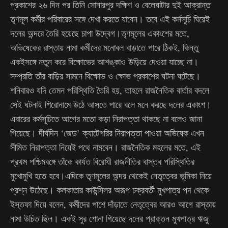
প্রকাশের ২৬ দিন পর তিনি সোনারপুর দক্ষিণ ও বেলেঘাটার দুই আক্রান্ত
তৃণমূল কর্মীর পরিবারের সঙ্গে দেখা করতে যাবেন। তবে এই কর্মসূচি ঘিরেই
দলের অন্দরে তৈরি হয়েছে চাপা উদ্বেগ।তৃণমূলের একাংশের মতে,
অভিষেকের রাস্তায় নামা কর্মীদের মনোবল বাড়াতে পারে ঠিকই, কিন্তু
একইসঙ্গে নতুন করে বিক্ষোভের আশঙ্কাও উড়িয়ে দেওয়া যাচ্ছে না।
সম্প্রতি তাঁর বাড়ির সামনে বিক্ষোভ ও ক্ষোভ প্রকাশের ঘটনা ঘটেছে।
শনিবারও যদি তেমন পরিস্থিতি তৈরি হয়, তাহলে রাজনৈতিক বার্তার বদলে
সেই ঘটনাই শিরোনামে উঠে আসতে পারে বলে মনে করছে দলের একাংশ।
এবারের কর্মসূচিতে আগের মতো কড়া নিরাপত্তা থাকছে না বলেও জানা
গিয়েছে। দীর্ঘদিন ‘জেড’ ক্যাটেগরির নিরাপত্তা পাওয়া অভিষেক এখন
সীমিত নিরাপত্তা নিয়েই পথে নামবেন। রাজনৈতিক মহলের মতে, এই
প্রথম পশ্চিমবঙ্গে তাঁকে কার্যত বিরোধী রাজনীতির বাস্তব পরিস্থিতির
মুখোমুখি হতে হবে।এদিকে তৃণমূলের অন্দর থেকেই নেতৃত্বের ভূমিকা নিয়ে
প্রশ্ন উঠেছে। কলকাতার কাউন্সিলর অরূপ চক্রবর্তী মুখপাত্র পদ থেকে
ইস্তফা দিয়ে বলেন, কর্মীদের পাশে দাঁড়াতে নেতৃত্বের আরও আগে রাস্তায়
নামা উচিত ছিল। একই সুর শোনা গিয়েছে দলের প্রাক্তন মুখপাত্র ঋজু