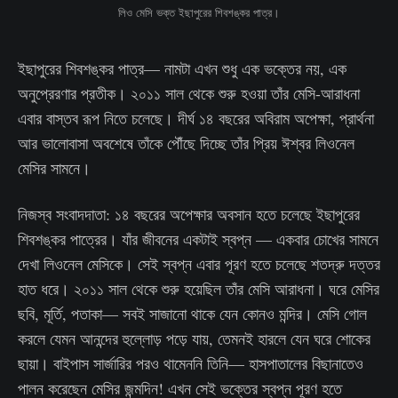
লিও মেসি ভক্ত ইছাপুরের শিবশঙ্কর পাত্র।
ইছাপুরের শিবশঙ্কর পাত্র— নামটা এখন শুধু এক ভক্তের নয়, এক
অনুপ্রেরণার প্রতীক। ২০১১ সাল থেকে শুরু হওয়া তাঁর মেসি-আরাধনা
এবার বাস্তব রূপ নিতে চলেছে। দীর্ঘ ১৪ বছরের অবিরাম অপেক্ষা, প্রার্থনা
আর ভালোবাসা অবশেষে তাঁকে পৌঁছে দিচ্ছে তাঁর প্রিয় ঈশ্বর লিওনেল
মেসির সামনে।
নিজস্ব সংবাদদাতা: ১৪ বছরের অপেক্ষার অবসান হতে চলেছে ইছাপুরের
শিবশঙ্কর পাত্রের। যাঁর জীবনের একটাই স্বপ্ন — একবার চোখের সামনে
দেখা লিওনেল মেসিকে। সেই স্বপ্ন এবার পূরণ হতে চলেছে শতদ্রু দত্তর
হাত ধরে। ২০১১ সাল থেকে শুরু হয়েছিল তাঁর মেসি আরাধনা। ঘরে মেসির
ছবি, মূর্তি, পতাকা— সবই সাজানো থাকে যেন কোনও মন্দির। মেসি গোল
করলে যেমন আনন্দের হুল্লোড় পড়ে যায়, তেমনই হারলে যেন ঘরে শোকের
ছায়া। বাইপাস সার্জারির পরও থামেননি তিনি— হাসপাতালের বিছানাতেও
পালন করেছেন মেসির জন্মদিন! এখন সেই ভক্তের স্বপ্ন পূরণ হতে