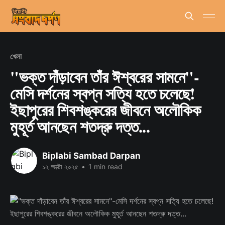
খেলা
"ভক্ত দাঁড়াবেন তাঁর ঈশ্বরের সামনে"-
মেসি দর্শনের স্বপ্ন সত্যি হতে চলেছে!
ইছাপুরের শিবশঙ্করের জীবনে অলৌকিক
মুহূর্ত আনছেন শতদ্রু দত্ত...
Biplabi Sambad Darpan
১২ অক্টো ২০২৫
•
1 min read