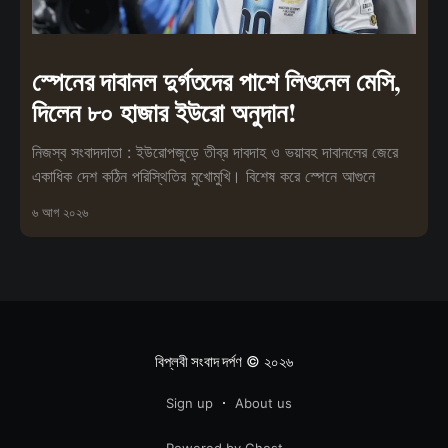
স্পেনের দাবানল দুর্গতদের পাশে লিওনেল মেসি,
দিলেন ৮০ হাজার ইউরো অনুদান!
নিজস্ব সংবাদদাতা : ইউরোপজুড়ে তীব্র দাবদাহ ও ভয়াবহ দাবানলের জেরে
একাধিক দেশ কঠিন পরিস্থিতির মুখোমুখি। বিশেষ করে স্পেনে আগুনে
৬ আগ ২০২৬
বিপ্লবী সংবাদ দর্পণ
© ২০২৬
Sign up
About us