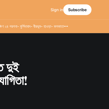
Sign in
Subscribe
্ষিণ ২৪ পরগনা
- মুর্শিদাবাদ
- বীরভূম
- হাওড়া
- কলকাতা
ত দুই
যোগিতা!