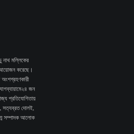
ভু নাথ মল্লিকের
ার আয়োজন করেছে।
ন অংশগ্রহণকারী
যোগব্যায়ামে২৪ জন
াজ্য প্রতিযোগিতায়
া, সত্যব্রত দোলই,
যুগ্ম সম্পাদক আলোক