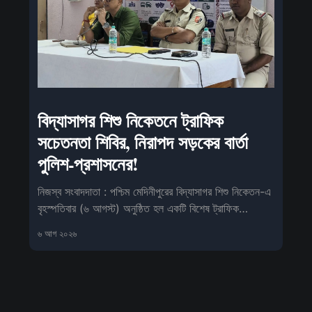
বিদ্যাসাগর শিশু নিকেতনে ট্রাফিক
সচেতনতা শিবির, নিরাপদ সড়কের বার্তা
পুলিশ-প্রশাসনের!
নিজস্ব সংবাদদাতা : পশ্চিম মেদিনীপুরের বিদ্যাসাগর শিশু নিকেতন-এ
বৃহস্পতিবার (৬ আগস্ট) অনুষ্ঠিত হল একটি বিশেষ ট্রাফিক
সচেতনতা কর্মসূ
৬ আগ ২০২৬