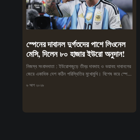
স্পেনের দাবানল দুর্গতদের পাশে লিওনেল
মেসি, দিলেন ৮০ হাজার ইউরো অনুদান!
নিজস্ব সংবাদদাতা : ইউরোপজুড়ে তীব্র দাবদাহ ও ভয়াবহ দাবানলের
জেরে একাধিক দেশ কঠিন পরিস্থিতির মুখোমুখি। বিশেষ করে স্পেনে
আগুনে
৬ আগ ২০২৬