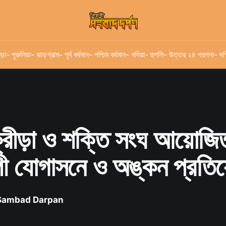
ড়া
- পুরুলিয়া
- ঝাড়গ্রাম
- পূর্ব বর্ধমান
- পশ্চিম বর্ধমান
- নদিয়া
- হুগলি
- উত্তর ২৪ পরগনা
- দক
ক্রীড়া ও শক্তি সংঘ আয়োজি
াপী যোগাসনে ও অঙ্কন প্রতি
 Sambad Darpan