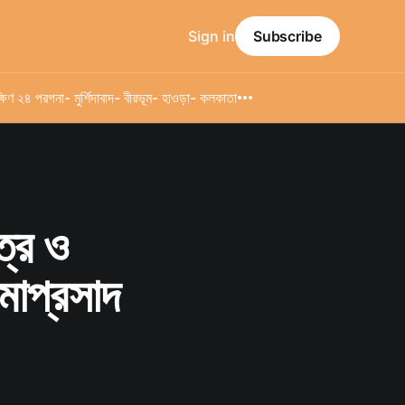
Sign in
Subscribe
্ষিণ ২৪ পরগনা
- মুর্শিদাবাদ
- বীরভূম
- হাওড়া
- কলকাতা
ত্র ও
ামাপ্রসাদ