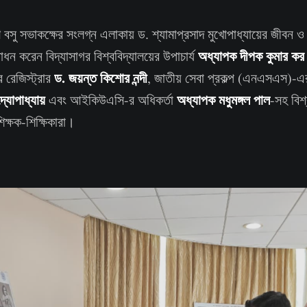
বসু সভাকক্ষের সংলগ্ন এলাকায় ড. শ্যামাপ্রসাদ মুখোপাধ্যায়ের জীবন ও
অধ্যাপক দীপক কুমার কর
োধন করেন বিদ্যাসাগর বিশ্ববিদ্যালয়ের উপাচার্য
ড. জয়ন্ত কিশোর নন্দী
র রেজিস্ট্রার
, জাতীয় সেবা প্রকল্প (এনএসএস)-এর 
্যোপাধ্যায়
অধ্যাপক মধুমঙ্গল পাল
এবং আইকিউএসি-র অধিকর্তা
-সহ বিশ্
িক্ষক-শিক্ষিকারা।