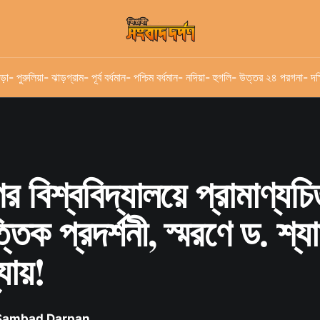
ড়া
- পুরুলিয়া
- ঝাড়গ্রাম
- পূর্ব বর্ধমান
- পশ্চিম বর্ধমান
- নদিয়া
- হুগলি
- উত্তর ২৪ পরগনা
- দক
গর বিশ্ববিদ্যালয়ে প্রামাণ্যচি
তিক প্রদর্শনী, স্মরণে ড. শ্য
যায়!
 Sambad Darpan