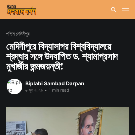
পশ্চিম মেদিনীপুর
মেদিনীপুরে বিদ্যাসাগর বিশ্ববিদ্যালয়ে
শ্রদ্ধার সঙ্গে উদযাপিত ড. শ্যামাপ্রসাদ
মুখার্জীর জন্মজয়ন্তী!
Biplabi Sambad Darpan
৬ জুল ২০২৬
•
1 min read