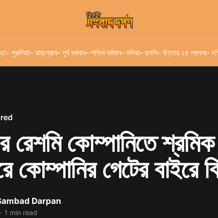
ড়া
- পুরুলিয়া
- ঝাড়গ্রাম
- পূর্ব বর্ধমান
- পশ্চিম বর্ধমান
- নদিয়া
- হুগলি
- উত্তর ২৪ পরগনা
- দক
ured
র রেশমি কোম্পানিতে শ্রমিক ম
করে কোম্পানির গেটের বাইরে ব
 Sambad Darpan
•
1 min read