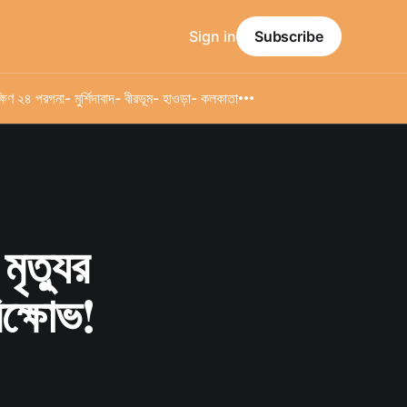
Sign in
Subscribe
্ষিণ ২৪ পরগনা
- মুর্শিদাবাদ
- বীরভূম
- হাওড়া
- কলকাতা
ৃত্যুর
িক্ষোভ!