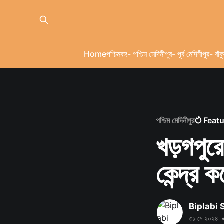
Home
পশ্চিমবঙ্গ
- পশ্চিম মেদিনীপুর
- পূর্ব মেদিনীপুর
- বাঁকু
পশ্চিম মেদিনীপুর
Feat
খড়গপুরে
কেন্দ্র 
Biplabi
৩১ মে ২০২৪