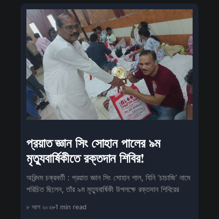
প্রয়াত জ্ঞান সিং সোহান পালের ৯ম
মৃত্যুবার্ষিকীতে রক্তদান শিবির!
অরিন্দম চক্রবর্তী : প্রয়াত জ্ঞান সিং সোহান পাল, যিনি ‘চাচাজি’ নামে
পরিচিত ছিলেন, তাঁর ৯ম মৃত্যুবার্ষিকী উপলক্ষে রক্তদান শিবিরের
৮ আগ ২০২৬
1 min read