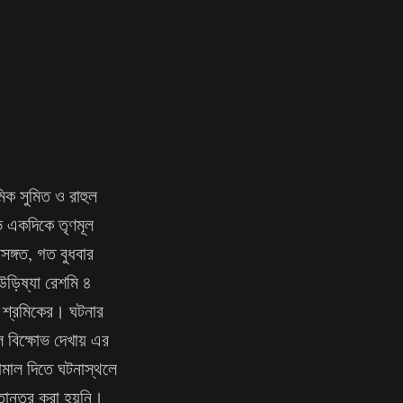
িক সুমিত ও রাহুল
ষোভ একদিকে তৃণমূল
সঙ্গত, গত বুধবার
উড়িষ্যা রেশমি ৪
া শ্রমিকের। ঘটনার
ল বিক্ষোভ দেখায় এর
ামাল দিতে ঘটনাস্থলে
্তান্তর করা হয়নি।