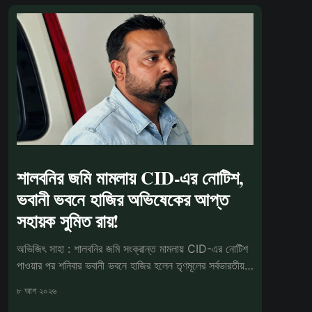
শালবনির জমি মামলায় CID-এর নোটিশ,
ভবানী ভবনে হাজির অভিষেকের আপ্ত
সহায়ক সুমিত রায়!
অভিজিৎ সাহা : শালবনির জমি সংক্রান্ত মামলায় CID-এর নোটিশ
পাওয়ার পর শনিবার ভবানী ভবনে হাজির হলেন তৃণমূলের সর্বভারতীয়
সাধারণ সম্পাদক
৮ আগ ২০২৬