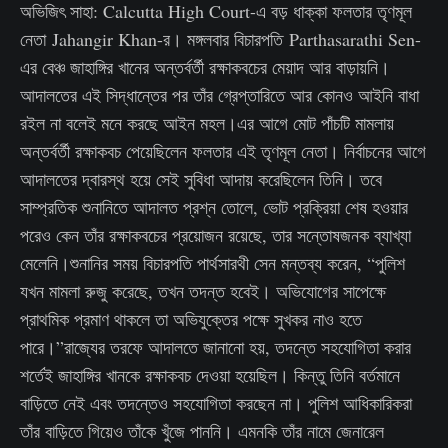
অভিজিৎ সাহা: Calcutta High Court-এ বড় ধাক্কা ফলতার তৃণমূল
নেতা Jahangir Khan-র। মঙ্গলবার বিচারপতি Parthasarathi Sen-
এর বেঞ্চ জাহাঙ্গির খানের অন্তর্বর্তী রক্ষাকবচের মেয়াদ আর বাড়ায়নি।
আদালতের এই সিদ্ধান্তের পর তাঁর গ্রেপ্তারিতে আর কোনও আইনি বাধা
রইল না বলেই মনে করছে আইন মহল।এর আগে মোট পাঁচটি মামলায়
অন্তর্বর্তী রক্ষাকবচ পেয়েছিলেন ফলতার এই তৃণমূল নেতা। নির্বাচনের আগে
আদালতের দ্বারস্থ হয়ে সেই সুবিধা আদায় করেছিলেন তিনি। তবে
সাম্প্রতিক শুনানিতে আদালত প্রশ্ন তোলে, ভোট প্রক্রিয়া শেষ হওয়ার
পরেও কেন তাঁর রক্ষাকবচের প্রয়োজন রয়েছে, তার সন্তোষজনক ব্যাখ্যা
মেলেনি।শুনানির সময় বিচারপতি পার্থসারথী সেন মন্তব্য করেন, “পুলিশ
যখন মামলা রুজু করেছে, তখন তদন্ত হবেই। অভিযোগের সাপেক্ষে
প্রাথমিক প্রমাণ থাকলে তা অভিযুক্তের পক্ষে সুখকর নাও হতে
পারে।”রাজ্যের তরফে আদালতে জানানো হয়, তদন্তে সহযোগিতা করার
শর্তেই জাহাঙ্গির খানকে রক্ষাকবচ দেওয়া হয়েছিল। কিন্তু তিনি বর্তমানে
বাড়িতে নেই এবং তদন্তেও সহযোগিতা করছেন না। পুলিশ আধিকারিকরা
তাঁর বাড়িতে গিয়েও তাঁকে খুঁজে পাননি। এমনকি তাঁর নামে জেনারেল