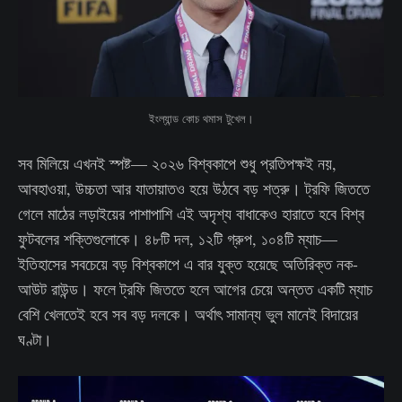
ইংল্যান্ড কোচ থমাস টুখেল।
সব মিলিয়ে এখনই স্পষ্ট— ২০২৬ বিশ্বকাপে শুধু প্রতিপক্ষই নয়,
আবহাওয়া, উচ্চতা আর যাতায়াতও হয়ে উঠবে বড় শত্রু। ট্রফি জিততে
গেলে মাঠের লড়াইয়ের পাশাপাশি এই অদৃশ্য বাধাকেও হারাতে হবে বিশ্ব
ফুটবলের শক্তিগুলোকে। ৪৮টি দল, ১২টি গ্রুপ, ১০৪টি ম্যাচ—
ইতিহাসের সবচেয়ে বড় বিশ্বকাপে এ বার যুক্ত হয়েছে অতিরিক্ত নক-
আউট রাউন্ড। ফলে ট্রফি জিততে হলে আগের চেয়ে অন্তত একটি ম্যাচ
বেশি খেলতেই হবে সব বড় দলকে। অর্থাৎ সামান্য ভুল মানেই বিদায়ের
ঘণ্টা।