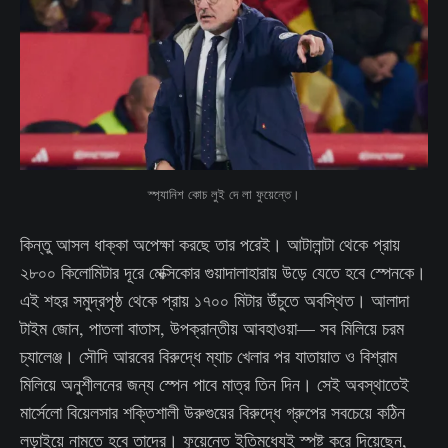
স্প্যানিশ কোচ লুই দে লা ফুয়েন্তে।
কিন্তু আসল ধাক্কা অপেক্ষা করছে তার পরেই। আটালান্টা থেকে প্রায়
২৮০০ কিলোমিটার দূরে মেক্সিকোর গুয়াদালাহারায় উড়ে যেতে হবে স্পেনকে।
এই শহর সমুদ্রপৃষ্ঠ থেকে প্রায় ১৭০০ মিটার উঁচুতে অবস্থিত। আলাদা
টাইম জোন, পাতলা বাতাস, উপক্রান্তীয় আবহাওয়া— সব মিলিয়ে চরম
চ্যালেঞ্জ। সৌদি আরবের বিরুদ্ধে ম্যাচ খেলার পর যাতায়াত ও বিশ্রাম
মিলিয়ে অনুশীলনের জন্য স্পেন পাবে মাত্র তিন দিন। সেই অবস্থাতেই
মার্সেলো বিয়েলসার শক্তিশালী উরুগুয়ের বিরুদ্ধে গ্রুপের সবচেয়ে কঠিন
লড়াইয়ে নামতে হবে তাদের। ফুয়েন্তে ইতিমধ্যেই স্পষ্ট করে দিয়েছেন,