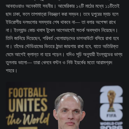
আবহাওয়াও অনেকটাই সহনীয়। আমেরিকার ১২টি মাঠের মধ্যে ১১টিতেই
ছাদ ঢাকা, ফলে তাপমাত্রা নিয়ন্ত্রণ করা সম্ভব। তবে দুপুরের ম্যাচ হলে
ইউরোপীয় দলগুলোর সমস্যার শেষ থাকবে না— তা বলার অপেক্ষা রাখে
না। ইংল্যান্ড কোচ থমাস টুখেল আগেভাগেই সতর্ক অবস্থান নিয়েছেন।
তিনি জানিয়ে দিয়েছেন, পরিবর্ত খেলোয়াড়দের ডাগআউটে বসিয়ে রাখা হবে
না। তাঁদের স্টেডিয়ামের ভিতরে ঠান্ডা জায়গায় রাখা হবে, যাতে অতিরিক্ত
ঘেমে আগেই ক্লান্ত না হয়ে পড়েন। যদিও সূচি অনুযায়ী ইংল্যান্ডের ভাগ্য
তুলনায় ভালো— তারা খেলবে বস্টন ও নিউ ইয়র্কের মতো আরামপ্রদ
শহরে।