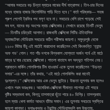
“আমার সবচেয়ে বড় চিন্তা ম্যাচের মাঝের দীর্ঘ যাত্রাপথ। তিন-চার দিনের
মধ্যে হাজার হাজার কিলোমিটার পাড়ি দিতে হবে।” বার্তা পরিষ্কার— সহজ
গ্রুপ পেলেই ট্রফির পথ মসৃণ হবে না। সবচেয়ে বেশি চাপে পড়েছে সেই
সব দল, যাদের বড় অংশের ম্যাচ মেক্সিকোয়। সেখানে রয়েছে তিনটি ভেন্যু
— তিনটির চরিত্রই আলাদা। রাজধানী মেক্সিকো সিটির ঐতিহাসিক
অ্যাজটেকা স্টেডিয়াম সবচেয়ে কঠিন পরীক্ষার জায়গা। সমুদ্রপৃষ্ঠ থেকে
২২০০ মিটার উঁচু এই মাঠেই মারাদোনা করেছিলেন সেই কিংবদন্তি ‘হ্যান্ড
অফ গড’ গোল। গত পাঁচ দশকে বিশ্বকাপ যোগ্যতা অর্জন পর্বে এই মাঠে
মাত্র দু’বার হেরেছে মেক্সিকো। পাতলা বাতাসে বল অদ্ভুত গতিপথ নেয়।
প্রাক্তন মার্কিন গোলকিপার টিম হাওয়ার্ড একে তুলনা করেছিলেন “উড়ন্ত
সসার”-এর সঙ্গে। তাঁর কথায়, “এই মাঠে গোলকিপিং করা মানেই
দুঃস্বপ্ন।” মেক্সিকোর আর এক ভেন্যু মন্টেরে। উচ্চতা তুলনায় কম হলেও
এখানে গরম ভয়ঙ্কর। আমেরিকা-মেক্সিকো সীমান্ত লাগোয়া এই শহরে
বৃষ্টির সম্ভাবনা কম, কিন্তু তাপমাত্রা ছুঁতে পারে ৪০ ডিগ্রি। তাপপ্রবাহ
হলে ম্যাচ খেলা কার্যত আগুনে হাঁটার সমান। এর তুলনায় সবচেয়ে স্বস্তির
জায়গা কানাডা। ভ্যাঙ্কুভার ও টরন্টোর স্টেডিয়ামগুলি কম উচ্চতায়,