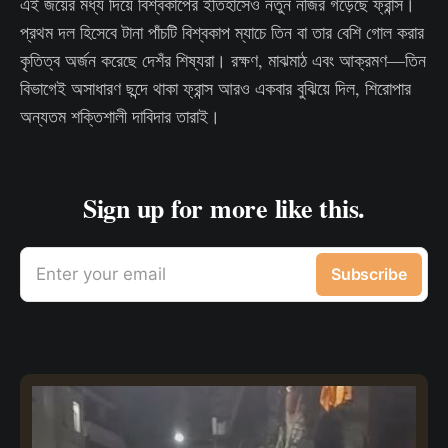
এই জয়ের মধ্য দিয়ে বিশ্বকাপের ইতিহাসেও নতুন নজির গড়েছে ফ্রান্স।
প্রথম দল হিসেবে টানা পাঁচটি বিশ্বকাপ ম্যাচে তিন বা তার বেশি গোল করার
কৃতিত্ব অর্জন করেছে দেশঁর শিষ্যরা। রক্ষণ, মাঝমাঠ এবং আক্রমণ—তিন
বিভাগেই অসাধারণ ছন্দে থাকা ফ্রান্স আরও একবার বুঝিয়ে দিল, শিরোপার
অন্যতম শক্তিশালী দাবিদার তারাই।
Sign up for more like this.
Enter your email
Subscribe