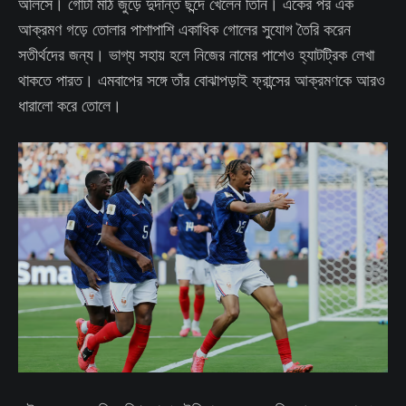
অলিসে। গোটা মাঠ জুড়ে দুর্দান্ত ছন্দে খেলেন তিনি। একের পর এক
আক্রমণ গড়ে তোলার পাশাপাশি একাধিক গোলের সুযোগ তৈরি করেন
সতীর্থদের জন্য। ভাগ্য সহায় হলে নিজের নামের পাশেও হ্যাটট্রিক লেখা
থাকতে পারত। এমবাপের সঙ্গে তাঁর বোঝাপড়াই ফ্রান্সের আক্রমণকে আরও
ধারালো করে তোলে।