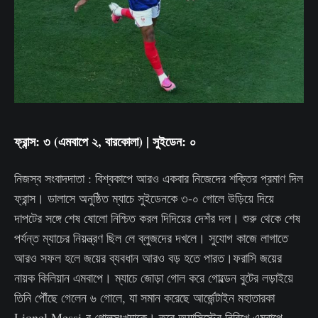
ফ্রান্স: ৩ (এমবাপে ২, বারকোলা) | সুইডেন: ০
নিজস্ব সংবাদদাতা : বিশ্বকাপে আরও একবার নিজেদের শক্তির প্রমাণ দিল
ফ্রান্স। ডালাসে অনুষ্ঠিত ম্যাচে সুইডেনকে ৩-০ গোলে উড়িয়ে দিয়ে
দাপটের সঙ্গে শেষ ষোলো নিশ্চিত করল দিদিয়ের দেশঁর দল। শুরু থেকে শেষ
পর্যন্ত ম্যাচের নিয়ন্ত্রণ ছিল লে ব্লুজদের দখলে। সুযোগ কাজে লাগাতে
আরও সফল হলে জয়ের ব্যবধান আরও বড় হতে পারত।ফরাসি জয়ের
নায়ক কিলিয়ান এমবাপে। ম্যাচে জোড়া গোল করে গোল্ডেন বুটের লড়াইয়ে
তিনি পৌঁছে গেলেন ৬ গোলে, যা সমান করেছে আর্জেন্টাইন মহাতারকা
Lionel Messi-র গোলসংখ্যাকে। তবে অ্যাসিস্টের নিরিখে এমবাপে