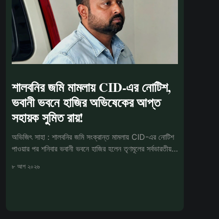
শালবনির জমি মামলায় CID-এর নোটিশ,
ভবানী ভবনে হাজির অভিষেকের আপ্ত
সহায়ক সুমিত রায়!
অভিজিৎ সাহা : শালবনির জমি সংক্রান্ত মামলায় CID-এর নোটিশ
পাওয়ার পর শনিবার ভবানী ভবনে হাজির হলেন তৃণমূলের সর্বভারতীয়
সাধারণ সম্পাদক
৮ আগ ২০২৬