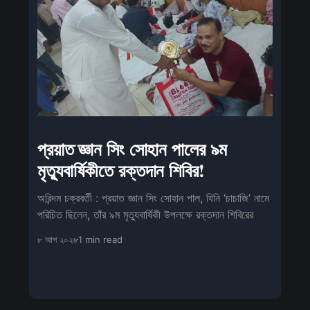
প্রয়াত জ্ঞান সিং সোহান পালের ৯ম
মৃত্যুবার্ষিকীতে রক্তদান শিবির!
অরিন্দম চক্রবর্তী : প্রয়াত জ্ঞান সিং সোহান পাল, যিনি ‘চাচাজি’ নামে
পরিচিত ছিলেন, তাঁর ৯ম মৃত্যুবার্ষিকী উপলক্ষে রক্তদান শিবিরের
৮ আগ ২০২৬
1 min read