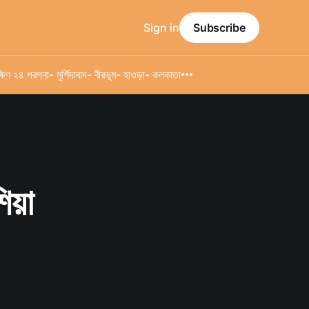
Sign in
Subscribe
্ষিণ ২৪ পরগনা
- মুর্শিদাবাদ
- বীরভূম
- হাওড়া
- কলকাতা
িয়া