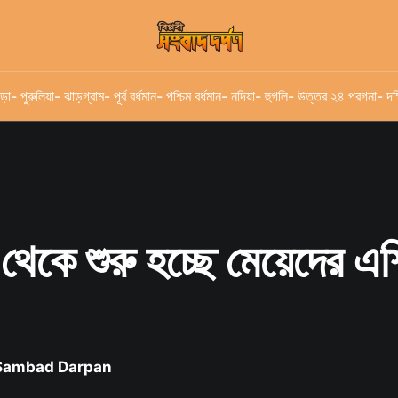
ড়া
- পুরুলিয়া
- ঝাড়গ্রাম
- পূর্ব বর্ধমান
- পশ্চিম বর্ধমান
- নদিয়া
- হুগলি
- উত্তর ২৪ পরগনা
- দক
 থেকে শুরু হচ্ছে মেয়েদের এশ
 Sambad Darpan