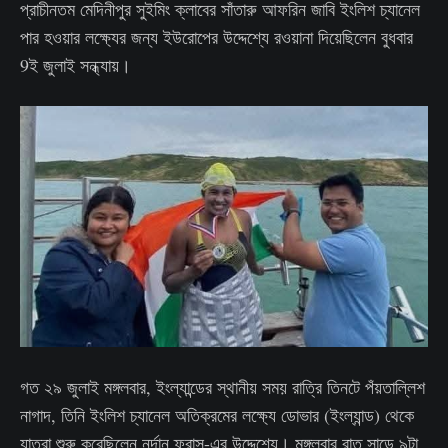
প্রাচীনতম মেদিনীপুর সুইমিং ক্লাবের সাঁতারু আফরিন জাবি ইংলিশ চ্যানেল
পার হওয়ার লক্ষ্যের জন্য ইউরোপের উদ্দেশ্যে রওয়ানা দিয়েছিলেন বুধবার
9ই জুলাই সন্ধ্যায়।
গত ২৯ জুলাই মঙ্গলবার, ইংল্যান্ডের স্থানীয় সময় রাত্রি তিনটে পঁয়তাল্লিশ
নাগাদ, তিনি ইংলিশ চ্যানেল অতিক্রমের লক্ষ্যে ডোভার (ইংল্যান্ড) থেকে
যাত্রা শুরু করেছিলেন নর্দান ফ্রান্স-এর উদ্দেশ্যে। মঙ্গলবার রাত সাড়ে ৯টা