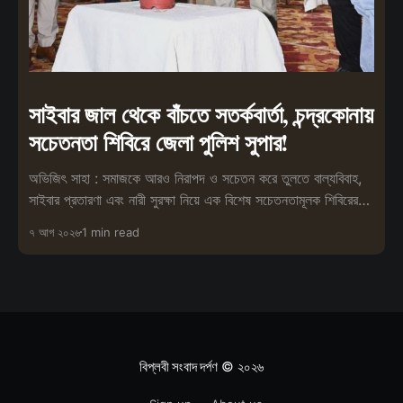
সাইবার জাল থেকে বাঁচতে সতর্কবার্তা, চন্দ্রকোনায়
সচেতনতা শিবিরে জেলা পুলিশ সুপার!
অভিজিৎ সাহা : সমাজকে আরও নিরাপদ ও সচেতন করে তুলতে বাল্যবিবাহ,
সাইবার প্রতারণা এবং নারী সুরক্ষা নিয়ে এক বিশেষ সচেতনতামূলক শিবিরের
আয়োজন
৭ আগ ২০২৬
1 min read
বিপ্লবী সংবাদ দর্পণ
© ২০২৬