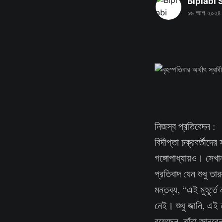
Biplabi
১৬ আগ ২০২৪
নিজস্ব প্রতিবেদন 
বিদীপ্তা চক্রবর্তীদ
গঙ্গোপাধ্যায়ও। সে
প্রতিবাদ যেন শুধু ত
মন্তব্য, “এই মুহূর
নেই। শুধু জানি, এই ন
রয়েছেন, তাঁরা জান