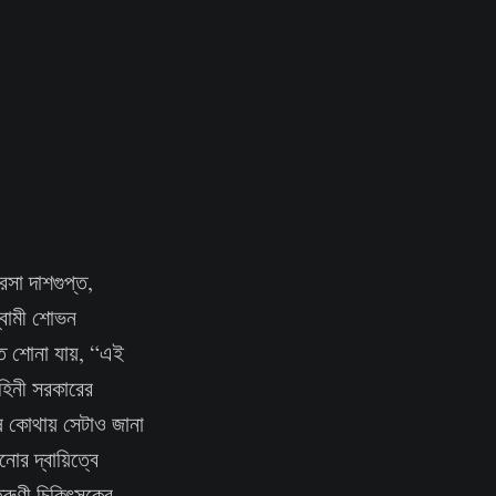
রসা দাশগুপ্ত,
্বামী শোভন
ে শোনা যায়, “এই
হিনী সরকারের
েষ কোথায় সেটাও জানা
নোর দ্বায়িত্বে
রুণী চিকিৎসকের