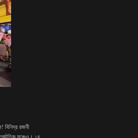
! বিনিদ্র রজনী
তর্জাতিক মঞ্চেও। ১৪