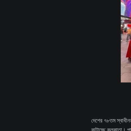
দেশের ৭৮তম স্বাধীনত
কাটাচ্ছে কলকাতা। প