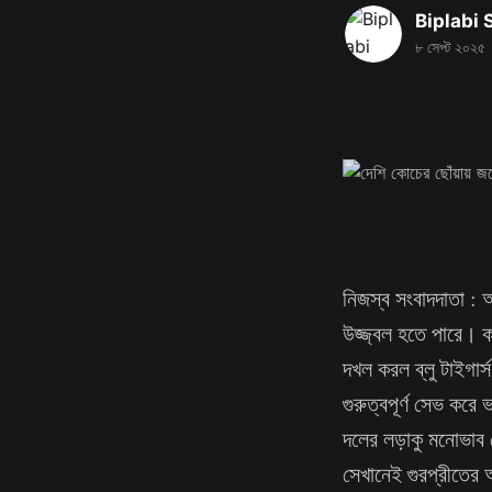
Biplabi
৮ সেপ্ট ২০২৫
নিজস্ব সংবাদদাতা :
উজ্জ্বল হতে পারে। ক
দখল করল ব্লু টাইগার
গুরুত্বপূর্ণ সেভ কর
দলের লড়াকু মনোভাব 
সেখানেই গুরপ্রীতের 