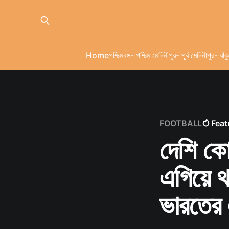
Home
পশ্চিমবঙ্গ
- পশ্চিম মেদিনীপুর
- পূর্ব মেদিনীপুর
- বাঁকু
FOOTBALL
Feat
দেশি কো
এগিয়ে থ
ভারতের 