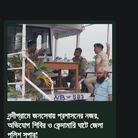
নন্দীগ্রামে জনসেবায় প্রশাসনের নজর,
অভিযোগ শিবির ও কেন্দামারি ঘাটে জেলা
পুলিশ সুপার!