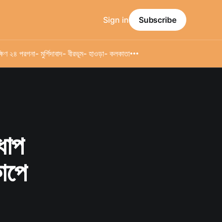
Sign in
Subscribe
্ষিণ ২৪ পরগনা
- মুর্শিদাবাদ
- বীরভূম
- হাওড়া
- কলকাতা
ধাপ
াপে