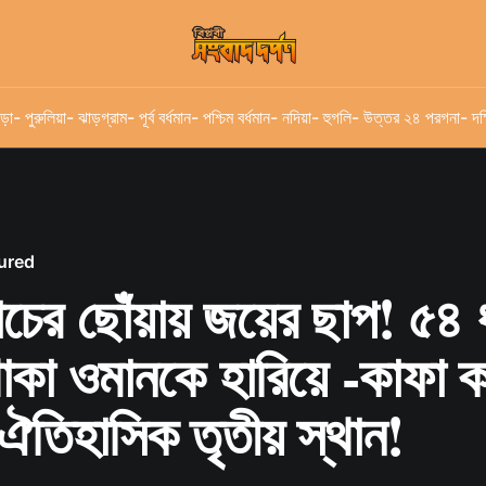
ড়া
- পুরুলিয়া
- ঝাড়গ্রাম
- পূর্ব বর্ধমান
- পশ্চিম বর্ধমান
- নদিয়া
- হুগলি
- উত্তর ২৪ পরগনা
- দক
ured
চের ছোঁয়ায় জয়ের ছাপ! ৫৪ 
াকা ওমানকে হারিয়ে -কাফা ক
ঐতিহাসিক তৃতীয় স্থান!