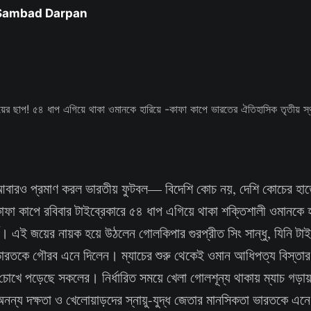
 Sambad Darpan
 আবারও প্রমাণ করল ভারতীয় ফুটবল— বিদেশি কোচ নয়, দেশি কোচের হা
াফা কাপে রবিবার টাইব্রেকারে ৫৪ ধাপ এগিয়ে থাকা শক্তিশালী ওমানকে হ
্স। এই জয়ের নায়ক হয়ে উঠলেন গোলকিপার গুরপ্রীত সিং সান্ধু, যিনি টা
ে ভারতকে গৌরব এনে দিলেন। ম্যাচের শুরু থেকেই ওমান আধিপত্য বিস্ত
চোখে পড়েছে সকলের। নির্ধারিত সময়ে খেলা গোলশূন্য থাকায় ম্যাচ গড়ায়
অনন্য দক্ষতা ও খেলোয়াড়দের স্নায়ু-যুদ্ধ জেতার মানসিকতা ভারতকে এনে