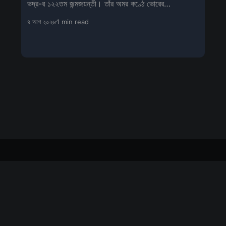
ভদ্র-র ১২২তম জন্মজয়ন্তী। তাঁর অমর কণ্ঠে ভোরের
‘মহিষাসুরমর্দিনী’ আজও বাঙা
৪ আগ ২০২৬
1 min read
Sign up
About us