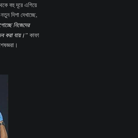
কে বহু দূরে এগিয়ে
তুন দিশা দেখাচ্ছে,
োচ্ছে নিজেদের
ভব করা যায়।”
কাফা
শেষজ্ঞরা।